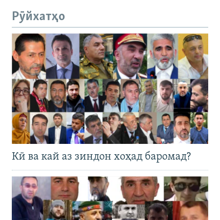
Рӯйхатҳо
Кӣ ва кай аз зиндон хоҳад баромад?