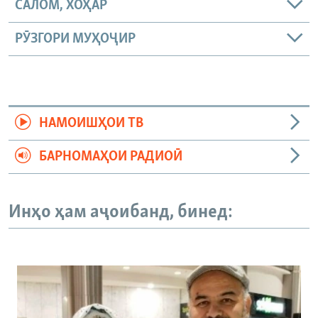
САЛОМ, ХОҲАР
РӮЗГОРИ МУҲОҶИР
НАМОИШҲОИ ТВ
БАРНОМАҲОИ РАДИОӢ
Инҳо ҳам аҷоибанд, бинед: