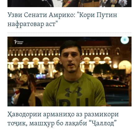
Узви Сенати Амрико: "Кори Путин
нафратовар аст"
Ҳаводории арманиҳо аз размикори
тоҷик, машҳур бо лақаби “Ҷаллод”