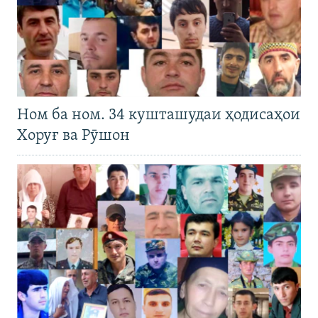
Ном ба ном. 34 кушташудаи ҳодисаҳои
Хоруғ ва Рӯшон