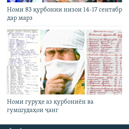
Номи 83 қурбонии низои 14-17 сентябр
дар марз
Номи гуруҳе аз қурбониён ва
гумшудаҳои ҷанг