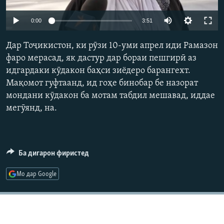
ГУЗОРИШҲОИ РАДИОӢ
Русский
Auto
0:00
3:51
240p
ПАЙГИРӢ КУНЕД
Дар Тоҷикистон, ки рӯзи 10-уми апрел иди Рамазон
360p
фаро мерасад, як дастур дар бораи пешгирӣ аз
идгардаки кӯдакон баҳси зиёдеро барангехт.
480p
Auto
240p
360p
480p
Мақомот гуфтаанд, ид гоҳе бинобар бе назорат
720p
мондани кӯдакон ба мотам табдил мешавад, иддае
720p
1080p
1080p
мегӯянд, на.
Ҳамаи сомонаҳои RFE/RL
Ба дигарон фиристед
Мо дар Google