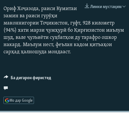
ГУЗОРИШҲОИ РАДИОӢ
Линки мустақим
Ориф Хоҷазода, раиси Кумитаи
Русский
замин ва раиси гурӯҳи
маконнигории Тоҷикистон, гуфт, 928 километр
ПАЙГИРӢ КУНЕД
(94%) хати марзи ҷумҳурӣ бо Қирғизистон маълум
шуд, вале ҷузъиёти суҳбатҳои ду тарафро ошкор
накард. Маълум нест, феълан кадом қитъаҳои
сарҳад ҳалношуда мондааст.
Ҳамаи сомонаҳои RFE/RL
Ба дигарон фиристед
Мо дар Google