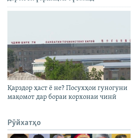
Қарздор ҳаст ё не? Посухҳои гуногуни
мақомот дар бораи корхонаи чинӣ
Рӯйхатҳо