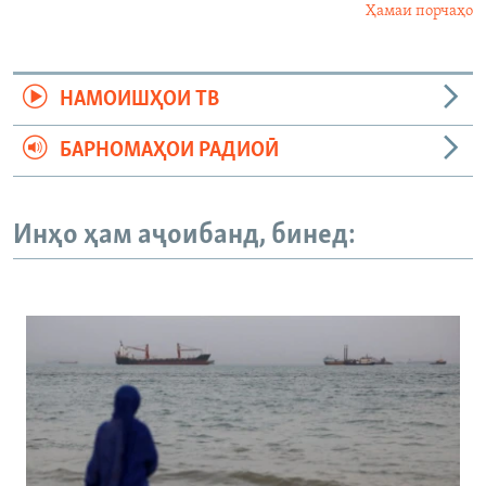
Ҳамаи порчаҳо
НАМОИШҲОИ ТВ
БАРНОМАҲОИ РАДИОӢ
Инҳо ҳам аҷоибанд, бинед: