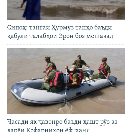
Сипоҳ: тангаи Ҳурмуз танҳо баъди
қабули талабҳои Эрон боз мешавад
Ҷасади як ҷавонро баъди ҳашт рӯз аз
дарёи Кофарниҳон ёфтаанд