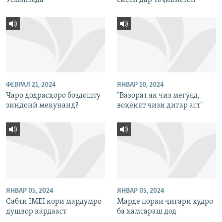
ФЕВРАЛ 21, 2024
ЯНВАР 10, 2024
Чаро додрасҳоро боздошту
"Вазорат як чиз мегӯяд,
зиндонӣ мекунанд?
воқеият чизи дигар аст"
ЯНВАР 05, 2024
ЯНВАР 05, 2024
Сабти IMEI кори мардумро
Марде пораи ҷигари худро
душвор кардааст
ба ҳамсараш дод