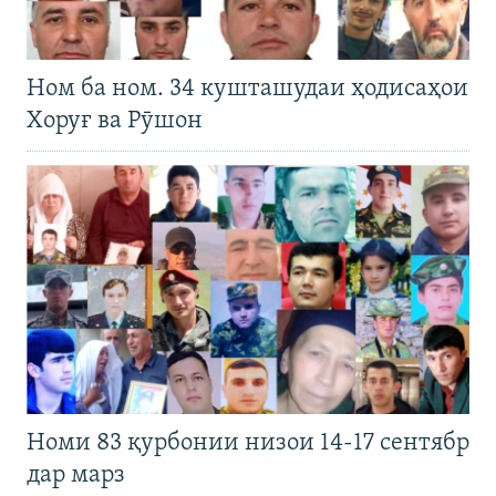
Ном ба ном. 34 кушташудаи ҳодисаҳои
Хоруғ ва Рӯшон
Номи 83 қурбонии низои 14-17 сентябр
дар марз