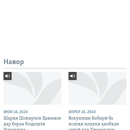
Навор
ИЮН 14, 2024
АПРЕЛ 14, 2024
Шарҳи Шокирҷон Ҳакимов
Вокуниши Кабирӣ ба
дар бораи боздошти
ислоҳи қонуни ҳизбҳои
Усмонзода
сиёсӣ дар Тоҷикистон