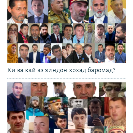
Кӣ ва кай аз зиндон хоҳад баромад?