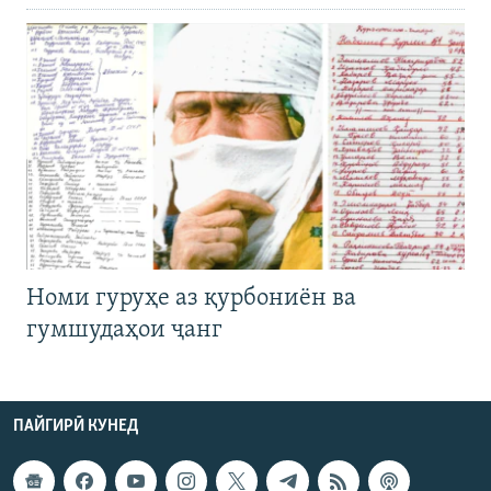
Номи гуруҳе аз қурбониён ва
гумшудаҳои ҷанг
ПАЙГИРӢ КУНЕД