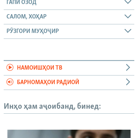
ГАПИ ОЗОД
САЛОМ, ХОҲАР
РӮЗГОРИ МУҲОҶИР
НАМОИШҲОИ ТВ
БАРНОМАҲОИ РАДИОӢ
Инҳо ҳам аҷоибанд, бинед: