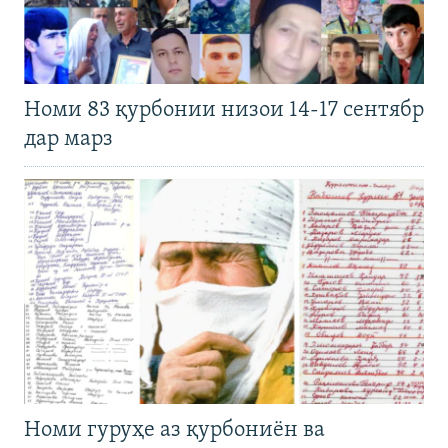
Номи 83 қурбонии низои 14-17 сентябр
дар марз
Номи гуруҳе аз қурбониён ва