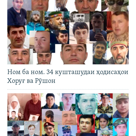
Ном ба ном. 34 кушташудаи ҳодисаҳои
Хоруғ ва Рӯшон