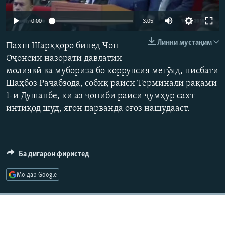
ГУЗОРИШҲОИ РАДИОӢ
Русский
0:00
3:05
Линки мустақим
ПАЙГИРӢ КУНЕД
Пахш Шарҳҳоро бинед Чоп
Оҷонсии назорати давлатии
молиявӣ ва мубориза бо коррупсия мегӯяд, нисбати
Шаҳбоз Раҷабзода, собиқ раиси Терминали рақами
1-и Душанбе, ки аз ҷониби раиси ҷумҳур сахт
интиқод шуд, ягон парванда оғоз нашудааст.
Ҳамаи сомонаҳои RFE/RL
Ба дигарон фиристед
Мо дар Google