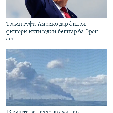
Трамп гуфт, Амрико дар фикри
фишори иқтисодии бештар ба Эрон
аст
13 кушта ва даҳҳо захмӣ дар