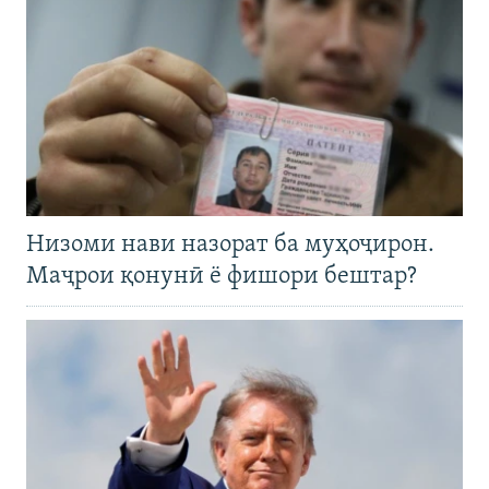
Низоми нави назорат ба муҳоҷирон.
Маҷрои қонунӣ ё фишори бештар?