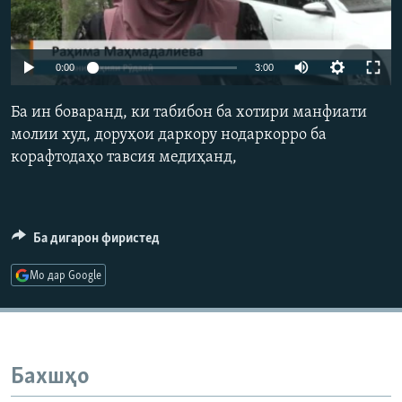
ГУЗОРИШҲОИ РАДИОӢ
Русский
0:00
3:00
ПАЙГИРӢ КУНЕД
Ба ин боваранд, ки табибон ба хотири манфиати
молии худ, доруҳои даркору нодаркорро ба
корафтодаҳо тавсия медиҳанд,
Ҳамаи сомонаҳои RFE/RL
Ба дигарон фиристед
Мо дар Google
Бахшҳо