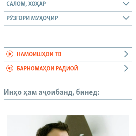
САЛОМ, ХОҲАР
РӮЗГОРИ МУҲОҶИР
НАМОИШҲОИ ТВ
БАРНОМАҲОИ РАДИОӢ
Инҳо ҳам аҷоибанд, бинед: