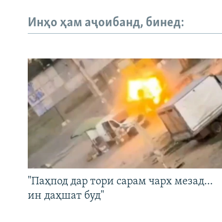
Инҳо ҳам аҷоибанд, бинед:
"Паҳпод дар тори сарам чарх мезад…
ин даҳшат буд"