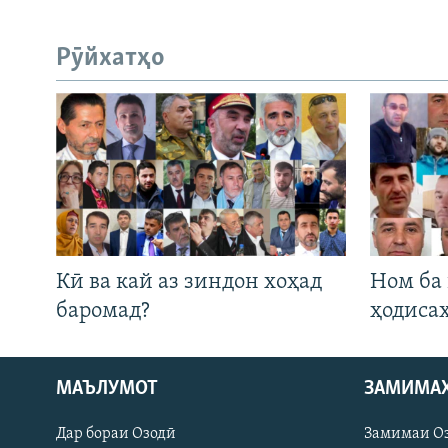
Рӯйхатҳо
Кӣ ва кай аз зиндон хоҳад
Ном ба
баромад?
ҳодиса
МАЪЛУМОТ
ЗАМИМА
Русский
Дар бораи Озодӣ
Замимаи О
ПАЙГИРӢ КУНЕД