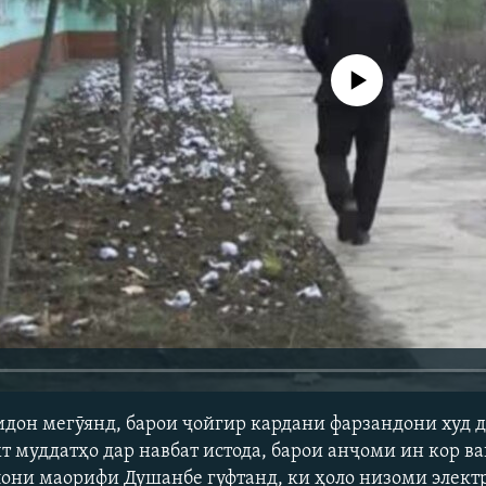
Феълан кор намекунад
лидон мегӯянд, барои ҷойгир кардани фарзандони худ 
т муддатҳо дар навбат истода, барои анҷоми ин кор ва
лони маорифи Душанбе гуфтанд, ки ҳоло низоми элект