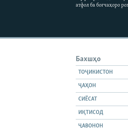
атфол ба боғчаҳоро р
Бахшҳо
ТОҶИКИСТОН
ҶАҲОН
СИЁСАТ
ИҚТИСОД
ҶАВОНОН