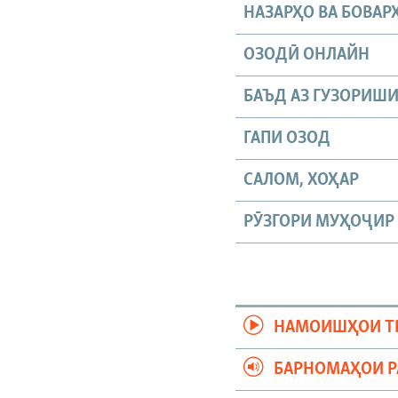
НАЗАРҲО ВА БОВАР
ОЗОДӢ ОНЛАЙН
БАЪД АЗ ГУЗОРИШ
ГАПИ ОЗОД
САЛОМ, ХОҲАР
РӮЗГОРИ МУҲОҶИР
НАМОИШҲОИ Т
БАРНОМАҲОИ 