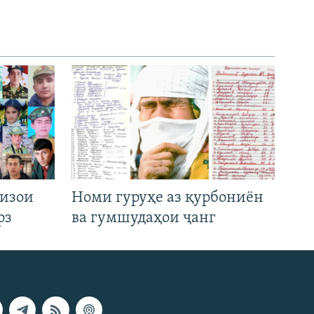
низои
Номи гуруҳе аз қурбониён
рз
ва гумшудаҳои ҷанг