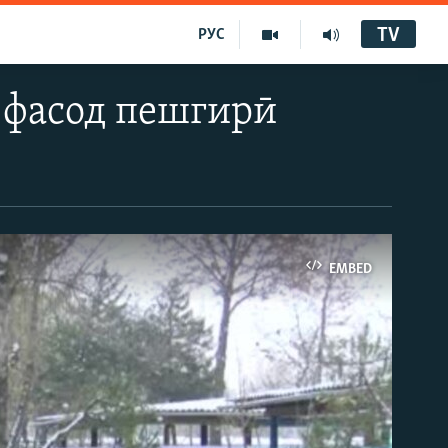
TV
РУС
 фасод пешгирӣ
EMBED