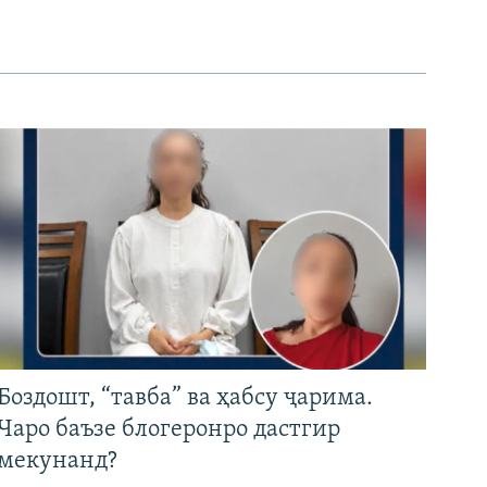
Боздошт, “тавба” ва ҳабсу ҷарима.
Чаро баъзе блогеронро дастгир
мекунанд?