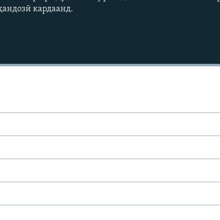
оҳандозӣ кардаанд.