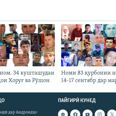
 ном. 34 кушташудаи
Номи 83 қурбонии 
ҳои Хоруғ ва Рӯшон
14-17 сентябр дар ма
ҲО
ПАЙГИРӢ КУНЕД
зодӣ дар Андроидҳо