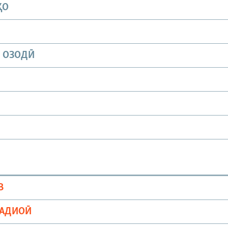
ҲО
И ОЗОДӢ
В
РАДИОӢ