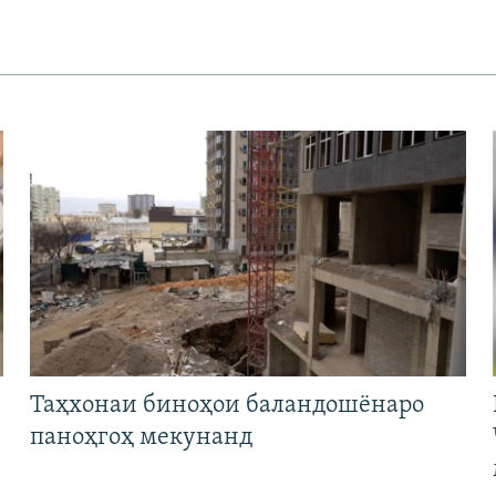
Таҳхонаи биноҳои баландошёнаро
паноҳгоҳ мекунанд