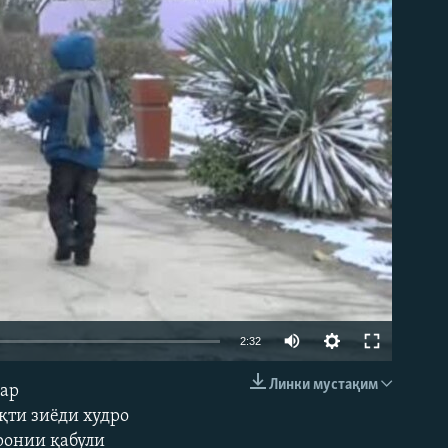
2:32
Линки мустақим
дар
EMBED
қти зиёди худро
ронии қабули