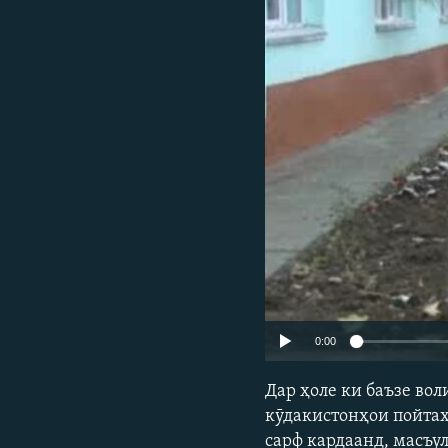
ГУЗОРИШҲОИ РАДИОӢ
0:00
Дар ҳоле ки баъзе во
кӯдакистонҳои пойтах
сарф кардаанд, масъу