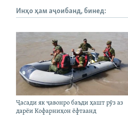
Инҳо ҳам аҷоибанд, бинед:
Ҷасади як ҷавонро баъди ҳашт рӯз аз
дарёи Кофарниҳон ёфтаанд