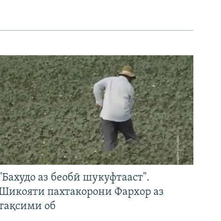
"Бахудо аз беобӣ шукуфтааст".
Шикояти пахтакорони Фархор аз
тақсими об