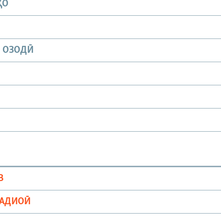
ҲО
И ОЗОДӢ
В
РАДИОӢ