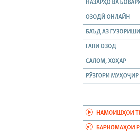
НАЗАРҲО ВА БОВАР
ОЗОДӢ ОНЛАЙН
БАЪД АЗ ГУЗОРИШ
ГАПИ ОЗОД
САЛОМ, ХОҲАР
РӮЗГОРИ МУҲОҶИР
НАМОИШҲОИ Т
БАРНОМАҲОИ 