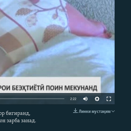
2:22
Линки мустақим
ор бигиранд,
EMBED
он зарба занад.