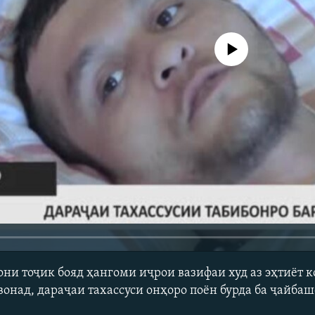
Феълан кор намекунад
они тоҷик бояд ҳангоми иҷрои вазифаи худ аз эҳтиёт к
онад, дараҷаи тахассуси онҳоро поён бурда ба ҷайбаш