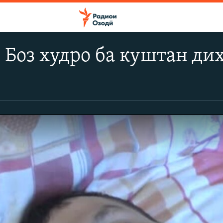
 Боз худро ба куштан ди