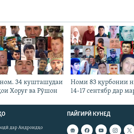
 ном. 34 кушташудаи
Номи 83 қурбонии 
ҳои Хоруғ ва Рӯшон
14-17 сентябр дар ма
ҲО
ПАЙГИРӢ КУНЕД
зодӣ дар Андроидҳо