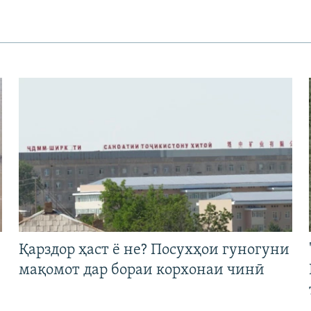
Қарздор ҳаст ё не? Посухҳои гуногуни
мақомот дар бораи корхонаи чинӣ