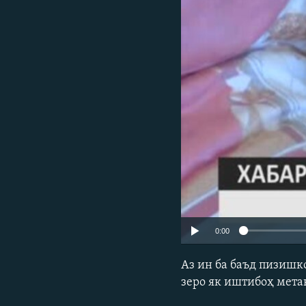
ГУЗОРИШҲОИ РАДИОӢ
0:00
Аз ин ба баъд пизишк
зеро як иштибоҳ метав