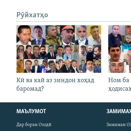
Рӯйхатҳо
Кӣ ва кай аз зиндон хоҳад
Ном ба
баромад?
ҳодиса
Русский
МАЪЛУМОТ
ЗАМИМА
Дар бораи Озодӣ
Замимаи О
ПАЙГИРӢ КУНЕД