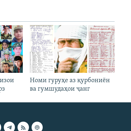
низои
Номи гуруҳе аз қурбониён
рз
ва гумшудаҳои ҷанг