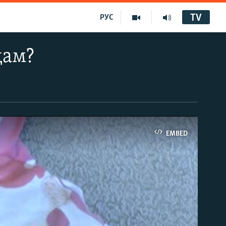
TV
РУС
ҳам?
EMBED