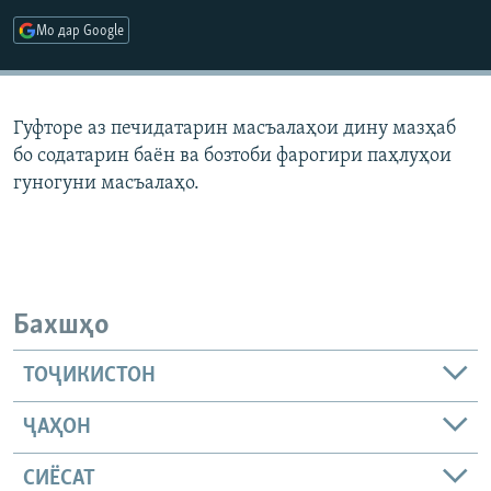
ГУЗОРИШҲОИ РАДИОӢ
Мо дар Google
Русский
ПАЙГИРӢ КУНЕД
Гуфторе аз печидатарин масъалаҳои дину мазҳаб
бо содатарин баён ва бозтоби фарогири паҳлуҳои
гуногуни масъалаҳо.
Ҳамаи сомонаҳои RFE/RL
Бахшҳо
ТОҶИКИСТОН
ҶАҲОН
СИЁСАТ