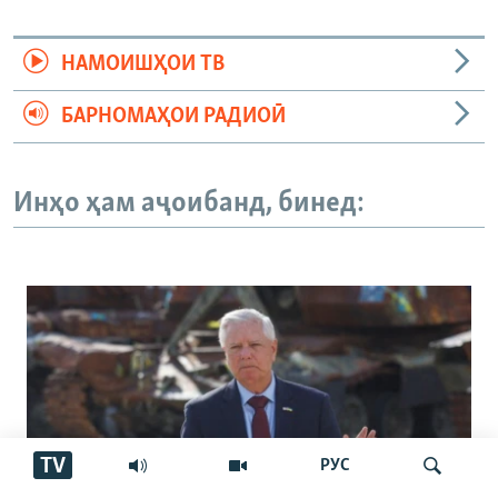
НАМОИШҲОИ ТВ
БАРНОМАҲОИ РАДИОӢ
Инҳо ҳам аҷоибанд, бинед:
TV
РУС