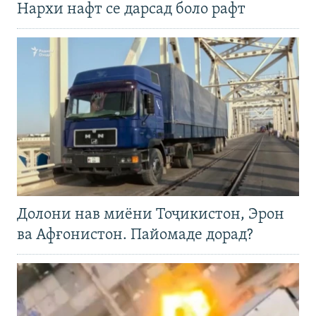
Нархи нафт се дарсад боло рафт
Долони нав миёни Тоҷикистон, Эрон
ва Афғонистон. Пайомаде дорад?