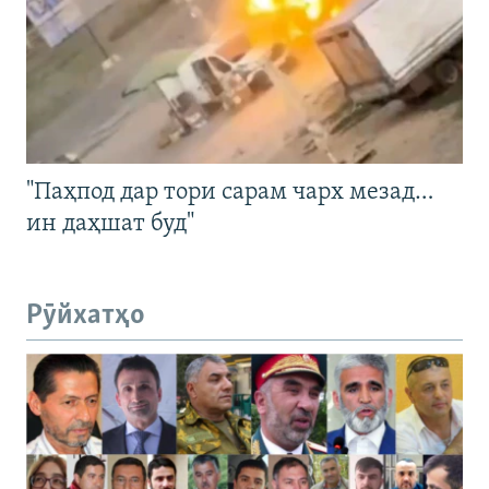
"Паҳпод дар тори сарам чарх мезад…
ин даҳшат буд"
Рӯйхатҳо