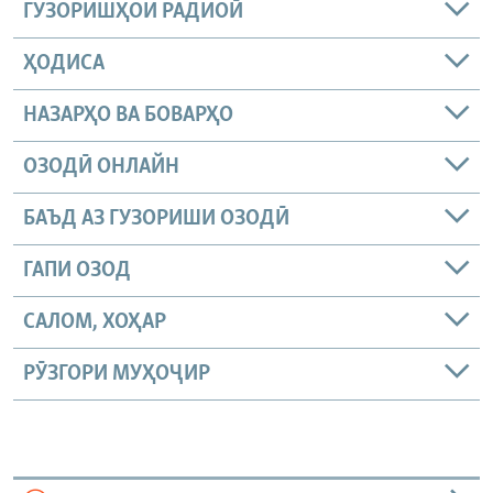
ГУЗОРИШҲОИ РАДИОӢ
ҲОДИСА
НАЗАРҲО ВА БОВАРҲО
ОЗОДӢ ОНЛАЙН
БАЪД АЗ ГУЗОРИШИ ОЗОДӢ
ГАПИ ОЗОД
САЛОМ, ХОҲАР
РӮЗГОРИ МУҲОҶИР