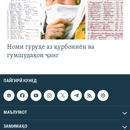
Номи гуруҳе аз қурбониён ва
гумшудаҳои ҷанг
ПАЙГИРӢ КУНЕД
МАЪЛУМОТ
ЗАМИМАҲО