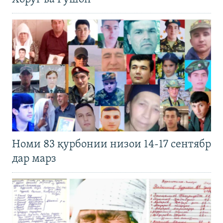
Номи 83 қурбонии низои 14-17 сентябр
дар марз