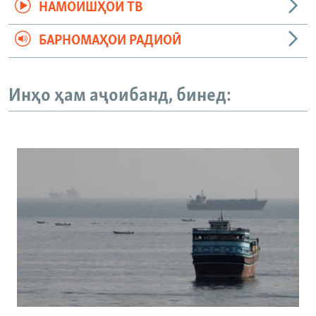
НАМОИШҲОИ ТВ
БАРНОМАҲОИ РАДИОӢ
Инҳо ҳам аҷоибанд, бинед: