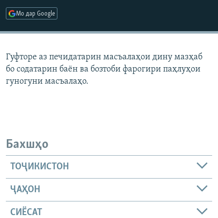
ГУЗОРИШҲОИ РАДИОӢ
Мо дар Google
Русский
ПАЙГИРӢ КУНЕД
Гуфторе аз печидатарин масъалаҳои дину мазҳаб
бо содатарин баён ва бозтоби фарогири паҳлуҳои
гуногуни масъалаҳо.
Ҳамаи сомонаҳои RFE/RL
Бахшҳо
ТОҶИКИСТОН
ҶАҲОН
СИЁСАТ