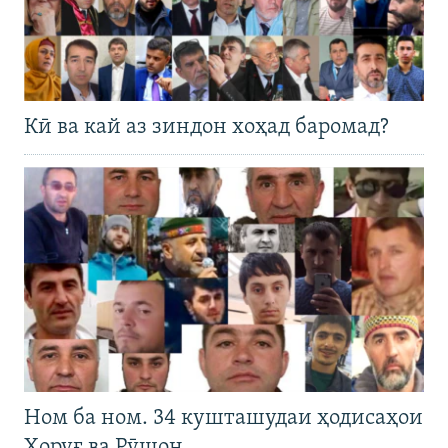
Кӣ ва кай аз зиндон хоҳад баромад?
Ном ба ном. 34 кушташудаи ҳодисаҳои
Хоруғ ва Рӯшон