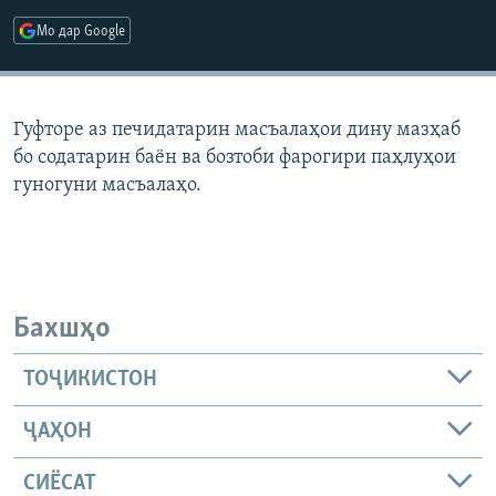
ГУЗОРИШҲОИ РАДИОӢ
Мо дар Google
Русский
ПАЙГИРӢ КУНЕД
Гуфторе аз печидатарин масъалаҳои дину мазҳаб
бо содатарин баён ва бозтоби фарогири паҳлуҳои
гуногуни масъалаҳо.
Ҳамаи сомонаҳои RFE/RL
Бахшҳо
ТОҶИКИСТОН
ҶАҲОН
СИЁСАТ