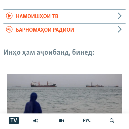
НАМОИШҲОИ ТВ
БАРНОМАҲОИ РАДИОӢ
Инҳо ҳам аҷоибанд, бинед:
TV
РУС