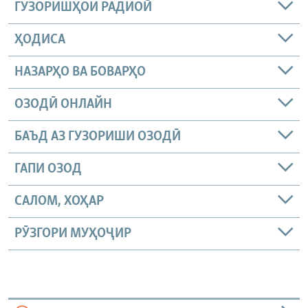
ГУЗОРИШҲОИ РАДИОӢ
ҲОДИСА
НАЗАРҲО ВА БОВАРҲО
ОЗОДӢ ОНЛАЙН
БАЪД АЗ ГУЗОРИШИ ОЗОДӢ
ГАПИ ОЗОД
САЛОМ, ХОҲАР
РӮЗГОРИ МУҲОҶИР