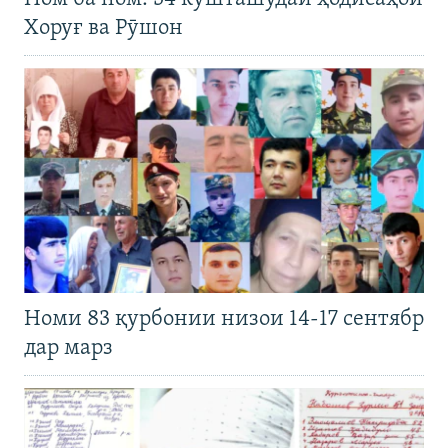
Хоруғ ва Рӯшон
Номи 83 қурбонии низои 14-17 сентябр
дар марз