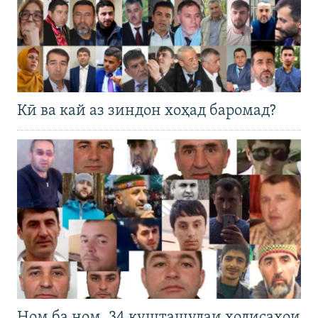
Кӣ ва кай аз зиндон хоҳад баромад?
Ном ба ном. 34 кушташудаи ҳодисаҳои