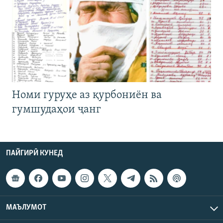
Номи гуруҳе аз қурбониён ва
гумшудаҳои ҷанг
ПАЙГИРӢ КУНЕД
МАЪЛУМОТ