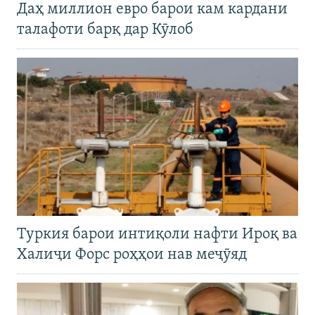
Даҳ миллион евро барои кам кардани
талафоти барқ дар Кӯлоб
Туркия барои интиқоли нафти Ироқ ва
Халиҷи Форс роҳҳои нав меҷӯяд