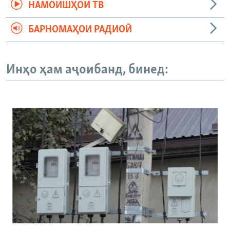
НАМОИШҲОИ ТВ
БАРНОМАҲОИ РАДИОӢ
Инҳо ҳам аҷоибанд, бинед: