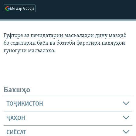
ГУЗОРИШҲОИ РАДИОӢ
Мо дар Google
Русский
ПАЙГИРӢ КУНЕД
Гуфторе аз печидатарин масъалаҳои дину мазҳаб
бо содатарин баён ва бозтоби фарогири паҳлуҳои
гуногуни масъалаҳо.
Ҳамаи сомонаҳои RFE/RL
Бахшҳо
ТОҶИКИСТОН
ҶАҲОН
СИЁСАТ