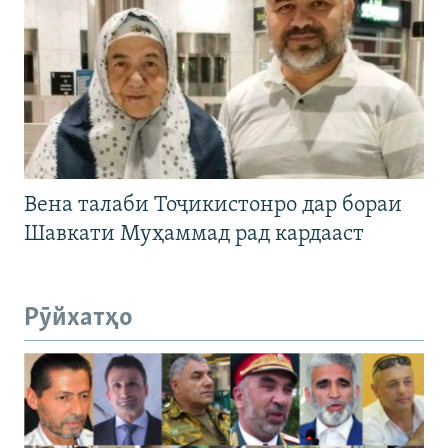
Вена талаби Тоҷикистонро дар бораи
Шавкати Муҳаммад рад кардааст
Рӯйхатҳо