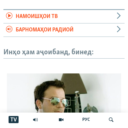
НАМОИШҲОИ ТВ
БАРНОМАҲОИ РАДИОӢ
Инҳо ҳам аҷоибанд, бинед:
TV
РУС