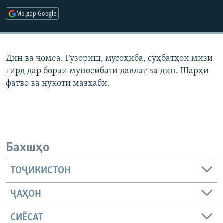
ГУЗОРИШҲОИ РАДИОӢ
Мо дар Google
Русский
ПАЙГИРӢ КУНЕД
Дин ва ҷомеа. Гузориш, мусоҳиба, сӯҳбатҳои мизи
гирд дар бораи муносибати давлат ва дин. Шарҳи
фатво ва нукоти мазҳабӣ.
Ҳамаи сомонаҳои RFE/RL
Бахшҳо
ТОҶИКИСТОН
ҶАҲОН
СИЁСАТ