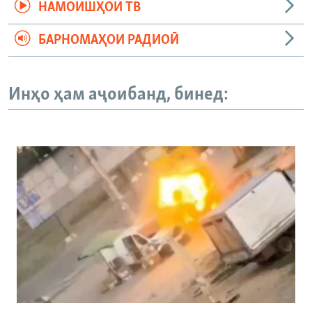
НАМОИШҲОИ ТВ
БАРНОМАҲОИ РАДИОӢ
Инҳо ҳам аҷоибанд, бинед: