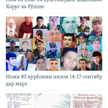
Хоруғ ва Рӯшон
Номи 83 қурбонии низои 14-17 сентябр
дар марз