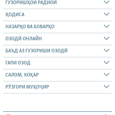
ГУЗОРИШҲОИ РАДИОӢ
ҲОДИСА
НАЗАРҲО ВА БОВАРҲО
ОЗОДӢ ОНЛАЙН
БАЪД АЗ ГУЗОРИШИ ОЗОДӢ
ГАПИ ОЗОД
САЛОМ, ХОҲАР
РӮЗГОРИ МУҲОҶИР