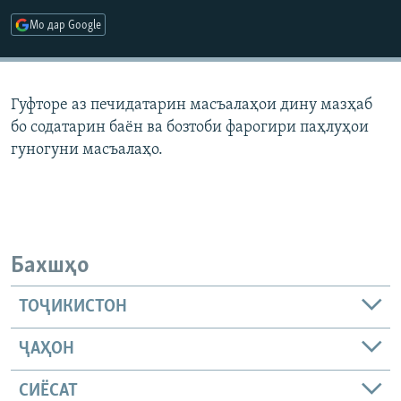
ГУЗОРИШҲОИ РАДИОӢ
Мо дар Google
Русский
ПАЙГИРӢ КУНЕД
Гуфторе аз печидатарин масъалаҳои дину мазҳаб
бо содатарин баён ва бозтоби фарогири паҳлуҳои
гуногуни масъалаҳо.
Ҳамаи сомонаҳои RFE/RL
Бахшҳо
ТОҶИКИСТОН
ҶАҲОН
СИЁСАТ