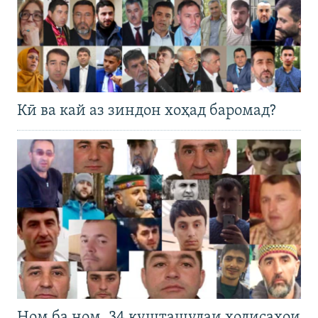
Кӣ ва кай аз зиндон хоҳад баромад?
Ном ба ном. 34 кушташудаи ҳодисаҳои