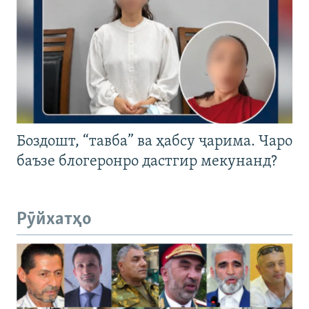
Боздошт, “тавба” ва ҳабсу ҷарима. Чаро
баъзе блогеронро дастгир мекунанд?
Рӯйхатҳо