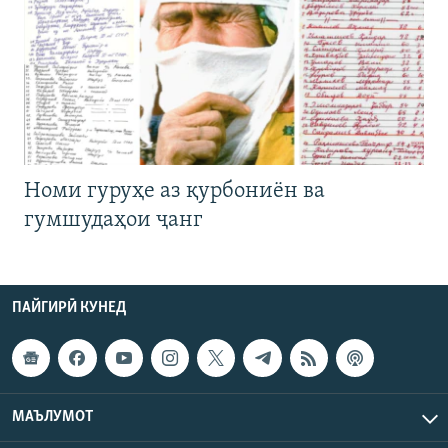
Номи гуруҳе аз қурбониён ва
гумшудаҳои ҷанг
ПАЙГИРӢ КУНЕД
МАЪЛУМОТ