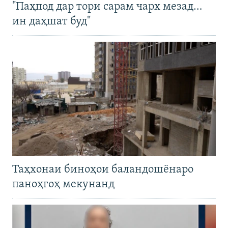
"Паҳпод дар тори сарам чарх мезад…
ин даҳшат буд"
Таҳхонаи биноҳои баландошёнаро
паноҳгоҳ мекунанд