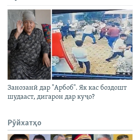
Занозанӣ дар "Арбоб". Як кас боздошт
шудааст, дигарон дар куҷо?
Рӯйхатҳо