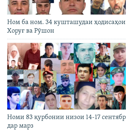
Ном ба ном. 34 кушташудаи ҳодисаҳои
Хоруғ ва Рӯшон
Номи 83 қурбонии низои 14-17 сентябр
дар марз