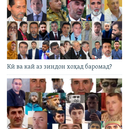
Кӣ ва кай аз зиндон хоҳад баромад?