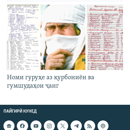
Номи гуруҳе аз қурбониён ва
гумшудаҳои ҷанг
ПАЙГИРӢ КУНЕД