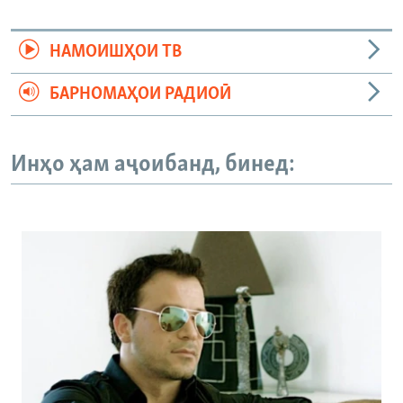
НАМОИШҲОИ ТВ
БАРНОМАҲОИ РАДИОӢ
Инҳо ҳам аҷоибанд, бинед: