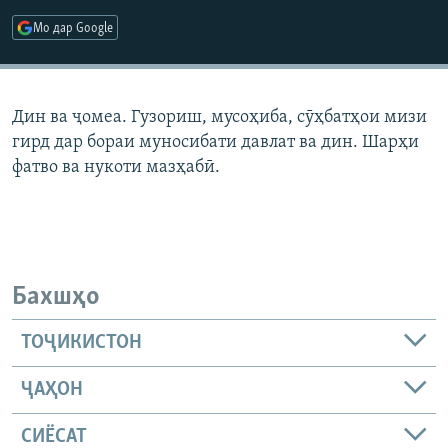
ГУЗОРИШҲОИ РАДИОӢ
Мо дар Google
Русский
ПАЙГИРӢ КУНЕД
Дин ва ҷомеа. Гузориш, мусоҳиба, сӯҳбатҳои мизи
гирд дар бораи муносибати давлат ва дин. Шарҳи
фатво ва нукоти мазҳабӣ.
Ҳамаи сомонаҳои RFE/RL
Бахшҳо
ТОҶИКИСТОН
ҶАҲОН
СИЁСАТ