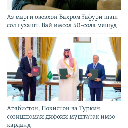
Аз марги овозхон Баҳром Ғафурӣ шаш
сол гузашт. Вай имсол 50-сола мешуд
Арабистон, Покистон ва Туркия
созишномаи дифоии муштарак имзо
карданд