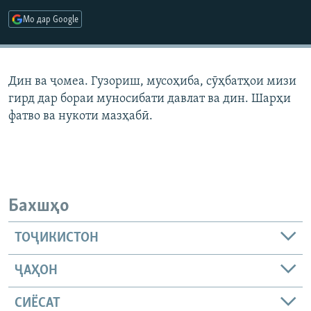
ГУЗОРИШҲОИ РАДИОӢ
Мо дар Google
Русский
ПАЙГИРӢ КУНЕД
Дин ва ҷомеа. Гузориш, мусоҳиба, сӯҳбатҳои мизи
гирд дар бораи муносибати давлат ва дин. Шарҳи
фатво ва нукоти мазҳабӣ.
Ҳамаи сомонаҳои RFE/RL
Бахшҳо
ТОҶИКИСТОН
ҶАҲОН
СИЁСАТ