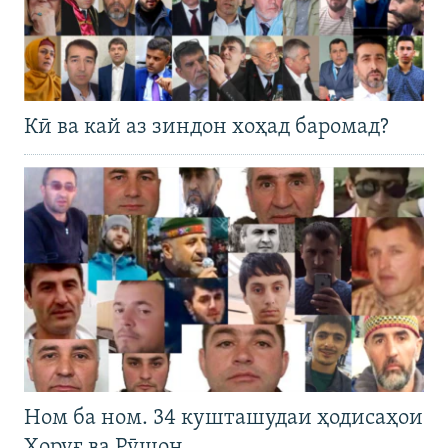
Кӣ ва кай аз зиндон хоҳад баромад?
Ном ба ном. 34 кушташудаи ҳодисаҳои
Хоруғ ва Рӯшон