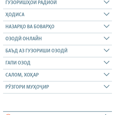
ГУЗОРИШҲОИ РАДИОӢ
ҲОДИСА
НАЗАРҲО ВА БОВАРҲО
ОЗОДӢ ОНЛАЙН
БАЪД АЗ ГУЗОРИШИ ОЗОДӢ
ГАПИ ОЗОД
САЛОМ, ХОҲАР
РӮЗГОРИ МУҲОҶИР