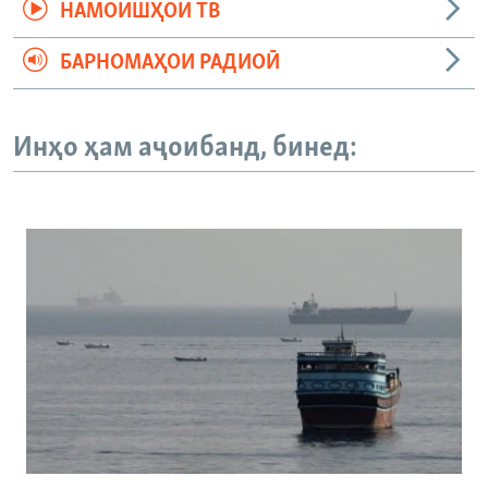
НАМОИШҲОИ ТВ
БАРНОМАҲОИ РАДИОӢ
Инҳо ҳам аҷоибанд, бинед: