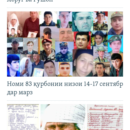
Номи 83 қурбонии низои 14-17 сентябр
дар марз