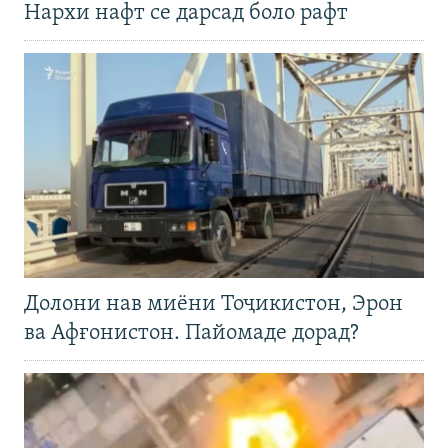
Нархи нафт се дарсад боло рафт
Долони нав миёни Тоҷикистон, Эрон
ва Афғонистон. Пайомаде дорад?