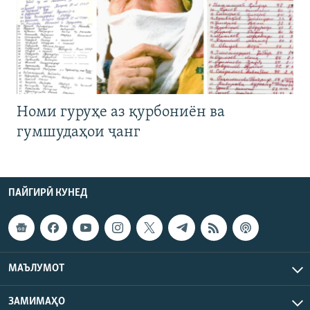
Номи гуруҳе аз қурбониён ва
гумшудаҳои ҷанг
ПАЙГИРӢ КУНЕД
МАЪЛУМОТ
ЗАМИМАҲО