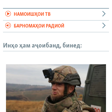
НАМОИШҲОИ ТВ
БАРНОМАҲОИ РАДИОӢ
Инҳо ҳам аҷоибанд, бинед: