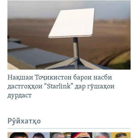
Нақшаи Тоҷикистон барои насби
дастгоҳҳои “Starlink” дар гӯшаҳои
дурдаст
Рӯйхатҳо