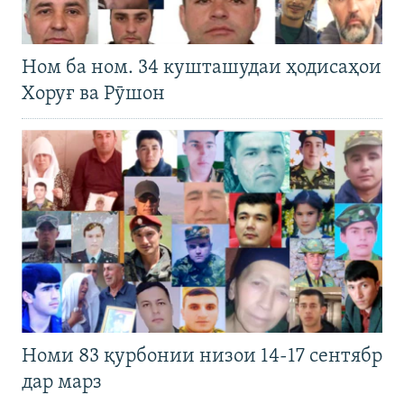
Ном ба ном. 34 кушташудаи ҳодисаҳои
Хоруғ ва Рӯшон
Номи 83 қурбонии низои 14-17 сентябр
дар марз