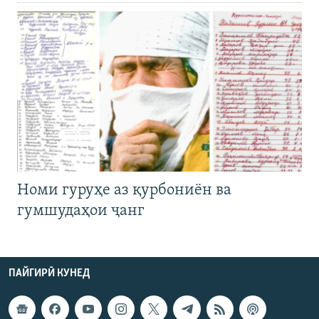
Номи гуруҳе аз қурбониён ва
гумшудаҳои ҷанг
ПАЙГИРӢ КУНЕД