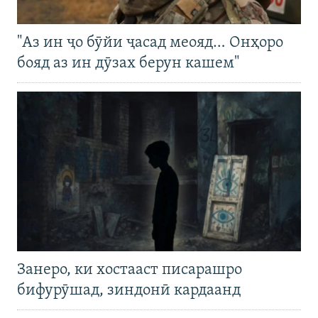
"Аз ин ҷо бӯйи ҷасад меояд… Онҳоро
бояд аз ин дӯзах берун кашем"
Занеро, ки хостааст писарашро
бифурӯшад, зиндонӣ кардаанд