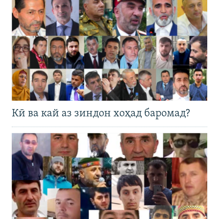
Кӣ ва кай аз зиндон хоҳад баромад?