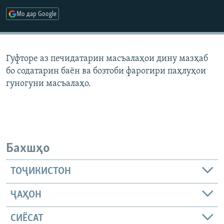
ГУЗОРИШҲОИ РАДИОӢ
Мо дар Google
Русский
ПАЙГИРӢ КУНЕД
Гуфторе аз печидатарин масъалаҳои дину мазҳаб
бо содатарин баён ва бозтоби фарогири паҳлуҳои
гуногуни масъалаҳо.
Ҳамаи сомонаҳои RFE/RL
Бахшҳо
ТОҶИКИСТОН
ҶАҲОН
СИЁСАТ