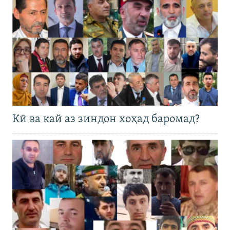
Кӣ ва кай аз зиндон хоҳад баромад?