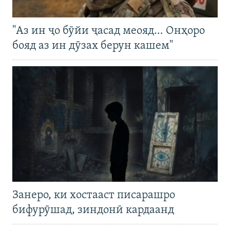
"Аз ин ҷо бӯйи ҷасад меояд… Онҳоро
бояд аз ин дӯзах берун кашем"
Занеро, ки хостааст писарашро
бифурӯшад, зиндонӣ кардаанд