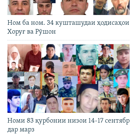
Ном ба ном. 34 кушташудаи ҳодисаҳои
Хоруғ ва Рӯшон
Номи 83 қурбонии низои 14-17 сентябр
дар марз