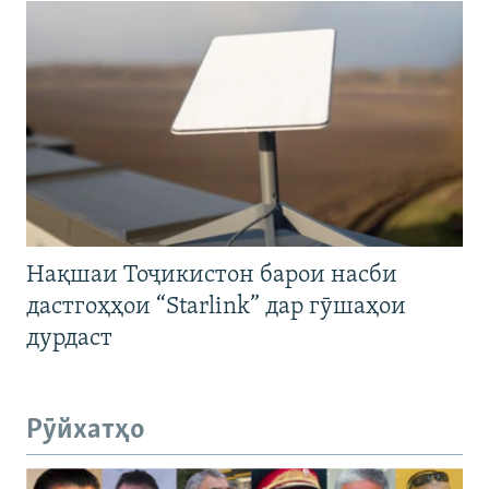
Нақшаи Тоҷикистон барои насби
дастгоҳҳои “Starlink” дар гӯшаҳои
дурдаст
Рӯйхатҳо