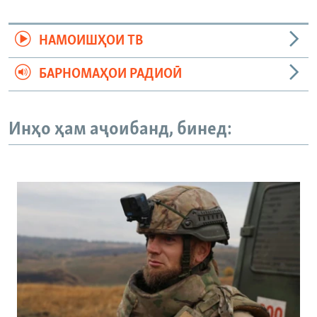
НАМОИШҲОИ ТВ
БАРНОМАҲОИ РАДИОӢ
Инҳо ҳам аҷоибанд, бинед: