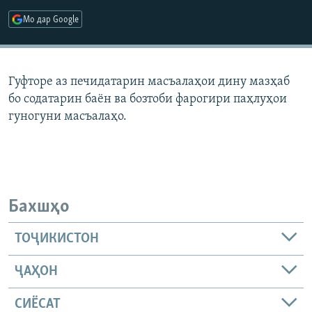
ГУЗОРИШҲОИ РАДИОӢ
Мо дар Google
Русский
ПАЙГИРӢ КУНЕД
Гуфторе аз печидатарин масъалаҳои дину мазҳаб
бо содатарин баён ва бозтоби фарогири паҳлуҳои
гуногуни масъалаҳо.
Ҳамаи сомонаҳои RFE/RL
Бахшҳо
ТОҶИКИСТОН
ҶАҲОН
СИЁСАТ