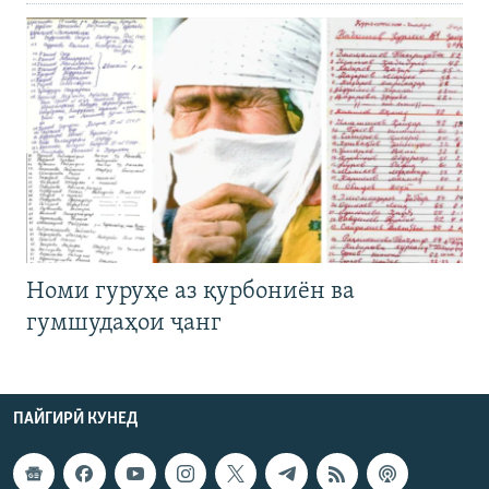
Номи гуруҳе аз қурбониён ва
гумшудаҳои ҷанг
ПАЙГИРӢ КУНЕД