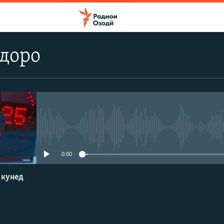
доро
Феълан кор намекунад
0:00
 кунед