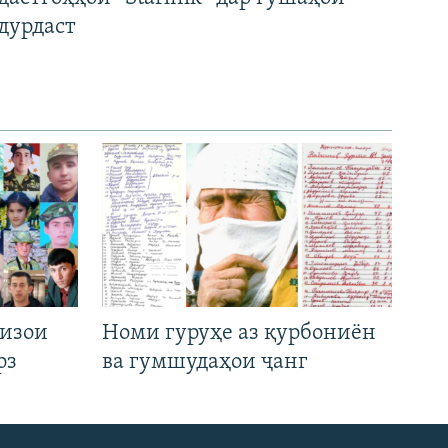
дурдаст
низои
Номи гуруҳе аз қурбониён
рз
ва гумшудаҳои ҷанг