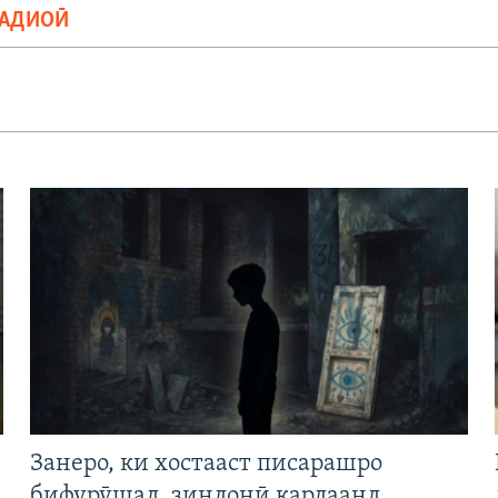
РАДИОӢ
Занеро, ки хостааст писарашро
бифурӯшад, зиндонӣ кардаанд