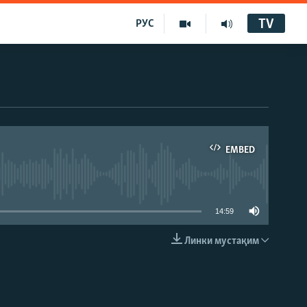
TV
РУС
EMBED
14:59
Линки мустақим
EMBED