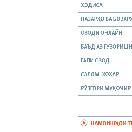
ҲОДИСА
НАЗАРҲО ВА БОВАР
ОЗОДӢ ОНЛАЙН
БАЪД АЗ ГУЗОРИШ
ГАПИ ОЗОД
САЛОМ, ХОҲАР
РӮЗГОРИ МУҲОҶИР
НАМОИШҲОИ Т