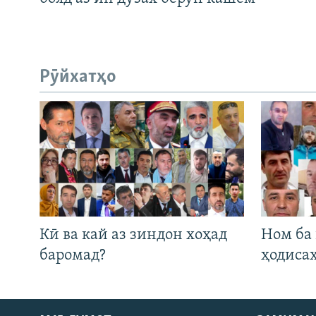
Рӯйхатҳо
Кӣ ва кай аз зиндон хоҳад
Ном ба
баромад?
ҳодиса