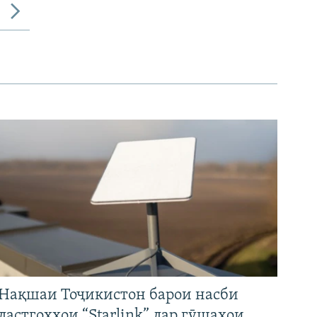
Нақшаи Тоҷикистон барои насби
дастгоҳҳои “Starlink” дар гӯшаҳои