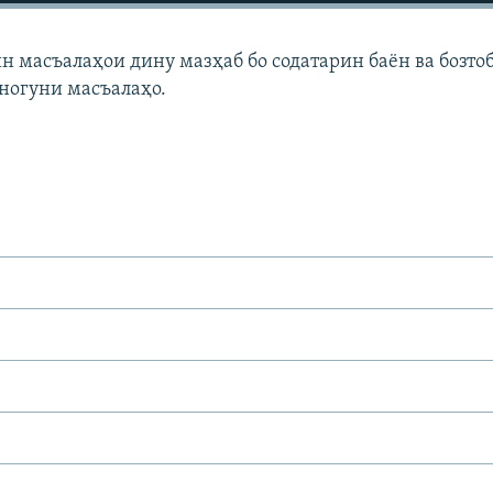
ин масъалаҳои дину мазҳаб бо содатарин баён ва бозто
ногуни масъалаҳо.