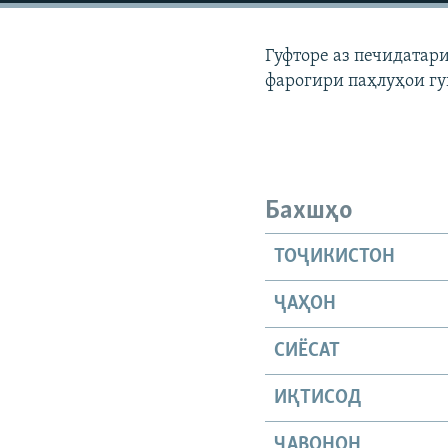
ГУЗОРИШҲОИ РАДИОӢ
Гуфторе аз печидатар
фарогири паҳлуҳои гу
Бахшҳо
ТОҶИКИСТОН
ҶАҲОН
СИЁСАТ
ИҚТИСОД
ҶАВОНОН