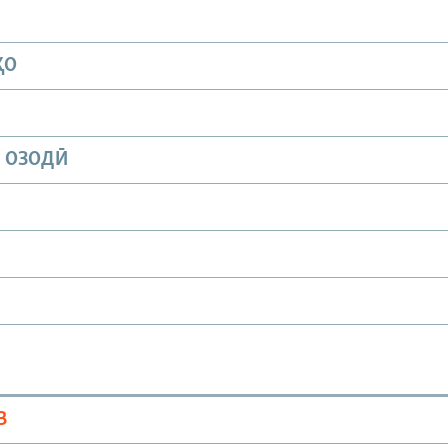
ҲО
И ОЗОДӢ
В