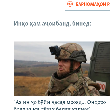
БАРНОМАҲОИ 
Инҳо ҳам аҷоибанд, бинед:
"Аз ин ҷо бӯйи ҷасад меояд… Онҳоро
бояд аз ин дӯзах берун кашем"