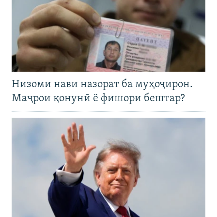
Низоми нави назорат ба муҳоҷирон.
Маҷрои қонунӣ ё фишори бештар?