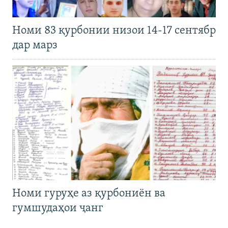
Номи 83 қурбонии низои 14-17 сентябр
дар марз
Номи гуруҳе аз қурбониён ва
гумшудаҳои ҷанг