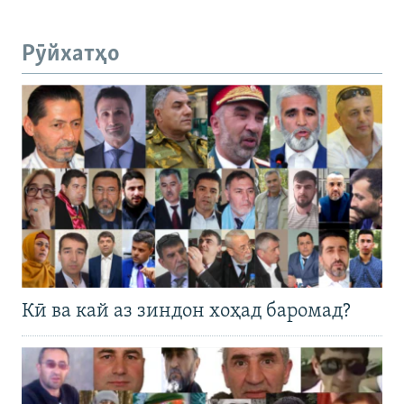
Рӯйхатҳо
Кӣ ва кай аз зиндон хоҳад баромад?