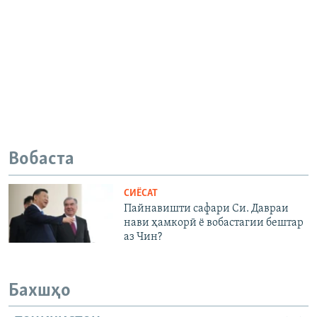
Вобаста
СИЁСАТ
Пайнавишти сафари Си. Давраи
нави ҳамкорӣ ё вобастагии бештар
аз Чин?
Бахшҳо