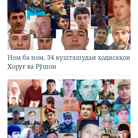
Ном ба ном. 34 кушташудаи ҳодисаҳои
Хоруғ ва Рӯшон