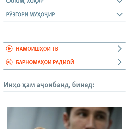
САЛОМ, ХОҲАР
РӮЗГОРИ МУҲОҶИР
НАМОИШҲОИ ТВ
БАРНОМАҲОИ РАДИОӢ
Инҳо ҳам аҷоибанд, бинед: