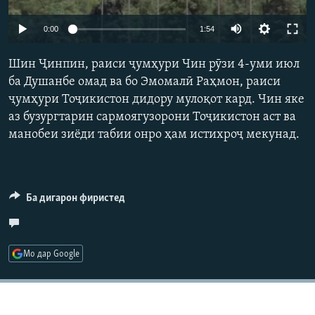
ГУЗОРИШҲОИ РАДИОӢ
Русский
Auto
0:00
1:54
240p
ПАЙГИРӢ КУНЕД
Шин Ҷинпин, раиси ҷумҳури Чин рӯзи 4-уми июл
360p
ба Душанбе омад ва бо Эмомалӣ Раҳмон, раиси
ҷумҳури Тоҷикистон дидору мулоқот кард. Чин яке
480p
Auto
240p
360p
480p
аз бузургтарин сармоягузорони Тоҷикистон аст ва
720p
манобеи зиёди табии онро ҳам истихроҷ мекунад.
720p
Ҳамаи сомонаҳои RFE/RL
Ба дигарон фиристед
Мо дар Google