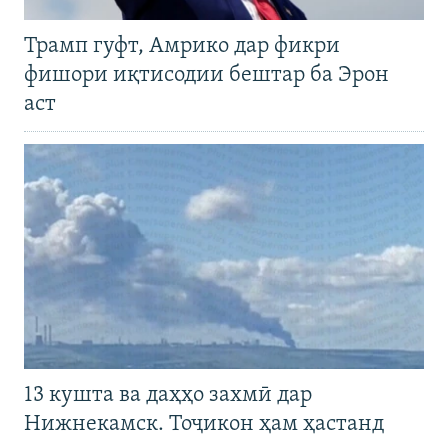
Трамп гуфт, Амрико дар фикри
фишори иқтисодии бештар ба Эрон
аст
13 кушта ва даҳҳо захмӣ дар
Нижнекамск. Тоҷикон ҳам ҳастанд