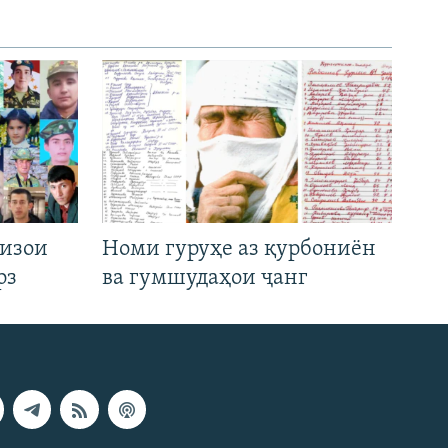
низои
Номи гуруҳе аз қурбониён
рз
ва гумшудаҳои ҷанг