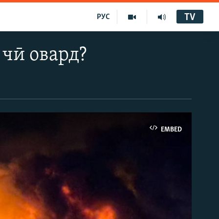
TV
РУС
 чӣ овард?
EMBED