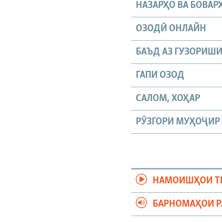
НАЗАРҲО ВА БОВАР
ОЗОДӢ ОНЛАЙН
БАЪД АЗ ГУЗОРИШ
ГАПИ ОЗОД
САЛОМ, ХОҲАР
РӮЗГОРИ МУҲОҶИР
НАМОИШҲОИ Т
БАРНОМАҲОИ 