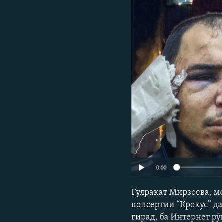
ГУЗОРИШҲОИ РАДИОӢ
0:00
Гулракат Мирзоева, м
консертии “Крокус” да
гирад, ба Интернет рӯ