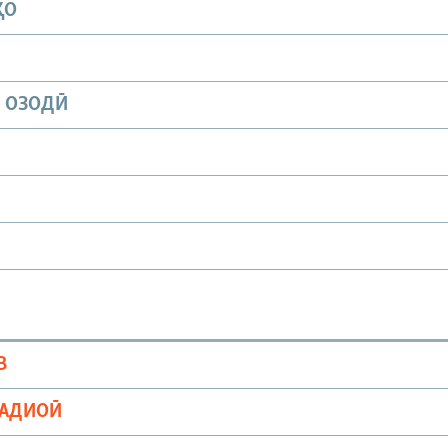
ҲО
И ОЗОДӢ
В
РАДИОӢ