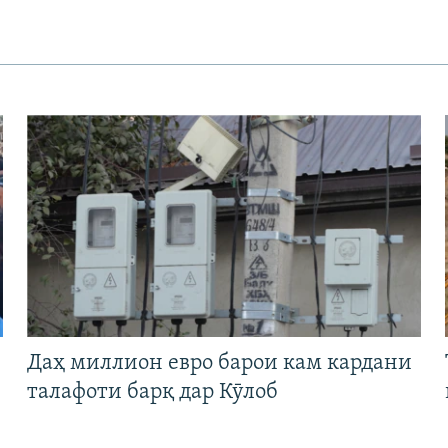
Даҳ миллион евро барои кам кардани
талафоти барқ дар Кӯлоб