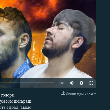
Auto
5:33
240p
Линки мустақим
 толори
EMBED
360p
 хумори писараш
оте гирад, аммо
480p