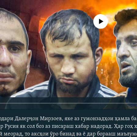
Феълан кор намекунад
одари Далерҷон Мирзоев, яке аз гумонзадҳои ҳамла ба
р Русия як сол боз аз писараш хабар надорад. Ҳар гоҳ
й меорад, то аксҳои ӯро бинад ва ё дар борааш маълум