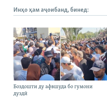
Инҳо ҳам аҷоибанд, бинед:
Боздошти ду афвшуда бо гумони
дуздӣ