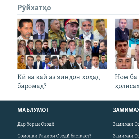
Рӯйхатҳо
Кӣ ва кай аз зиндон хоҳад
Ном ба
баромад?
ҳодиса
Русский
МАЪЛУМОТ
ЗАМИМА
Дар бораи Озодӣ
Замимаи О
ПАЙГИРӢ КУНЕД
Сомонаи Радиои Озодӣ бастааст?
Замимаи Оз