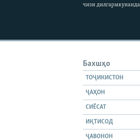
чизи дилгармкунанда
Бахшҳо
ТОҶИКИСТОН
ҶАҲОН
СИЁСАТ
ИҚТИСОД
ҶАВОНОН