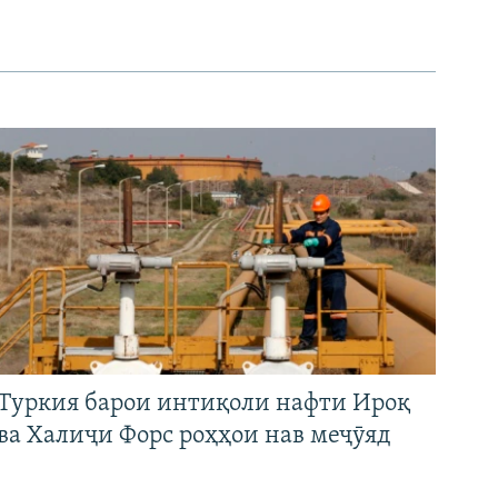
Туркия барои интиқоли нафти Ироқ
ва Халиҷи Форс роҳҳои нав меҷӯяд