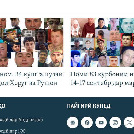
 ном. 34 кушташудаи
Номи 83 қурбонии 
ҳои Хоруғ ва Рӯшон
14-17 сентябр дар ма
ҲО
ПАЙГИРӢ КУНЕД
зодӣ дар Андроидҳо
одӣ дар iOS