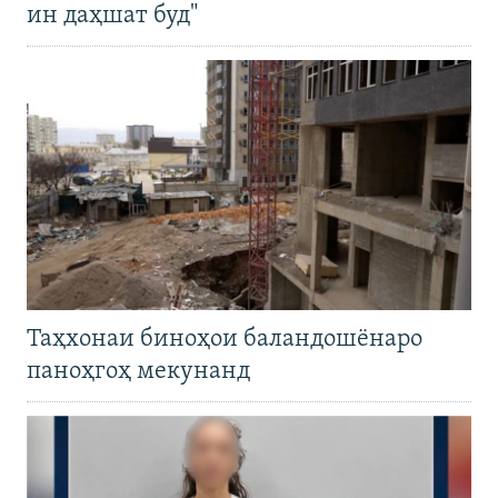
ин даҳшат буд"
Таҳхонаи биноҳои баландошёнаро
паноҳгоҳ мекунанд