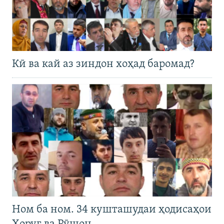
Кӣ ва кай аз зиндон хоҳад баромад?
Ном ба ном. 34 кушташудаи ҳодисаҳои