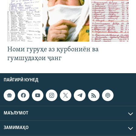
Номи гуруҳе аз қурбониён ва
гумшудаҳои ҷанг
ПАЙГИРӢ КУНЕД
МАЪЛУМОТ
ЗАМИМАҲО