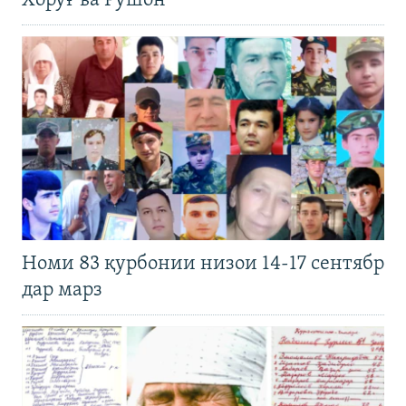
Хоруғ ва Рӯшон
Номи 83 қурбонии низои 14-17 сентябр
дар марз