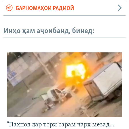
БАРНОМАҲОИ РАДИОӢ
Инҳо ҳам аҷоибанд, бинед:
"Паҳпод дар тори сарам чарх мезад…