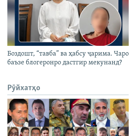
Боздошт, “тавба” ва ҳабсу ҷарима. Чаро
баъзе блогеронро дастгир мекунанд?
Рӯйхатҳо