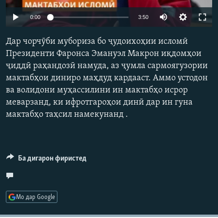
ГУЗОРИШҲОИ РАДИОӢ
Auto
Русский
0:00
3:50
240p
Дар чорчӯби мубориза бо ҷудоихоҳии исломӣ
ПАЙГИРӢ КУНЕД
360p
Президенти Фаронса Эмануэл Макрон иқдомҳои
ҷиддӣ раҳандозӣ намуда, аз ҷумла сармоягузории
480p
Auto
240p
360p
480p
мактабҳои диниро маҳдуд кардааст. Аммо устодон
720p
ва волидони муҳассилини ин мактабҳо исрор
720p
1080p
1080p
меварзанд, ки ифротгароҳои динӣ дар ин гуна
Ҳамаи сомонаҳои RFE/RL
мактабҳо таҳсил намекунанд .
Ба дигарон фиристед
Мо дар Google