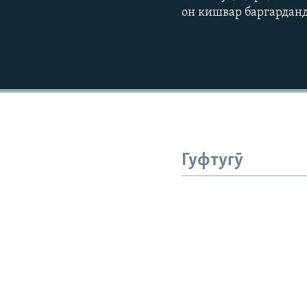
он кишвар баргарданд
Гуфтугӯ