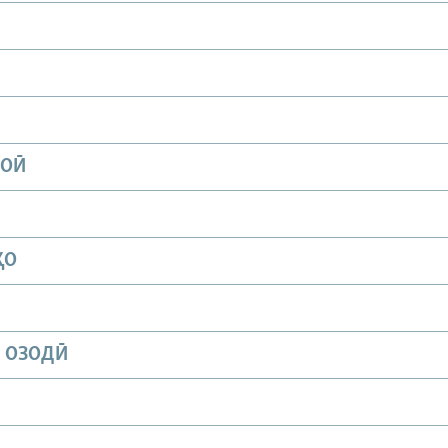
ИОӢ
ҲО
И ОЗОДӢ