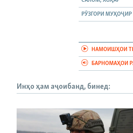
САЛОМ, ХОҲАР
РӮЗГОРИ МУҲОҶИР
НАМОИШҲОИ Т
БАРНОМАҲОИ 
Инҳо ҳам аҷоибанд, бинед: