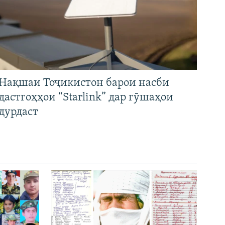
Нақшаи Тоҷикистон барои насби
дастгоҳҳои “Starlink” дар гӯшаҳои
дурдаст