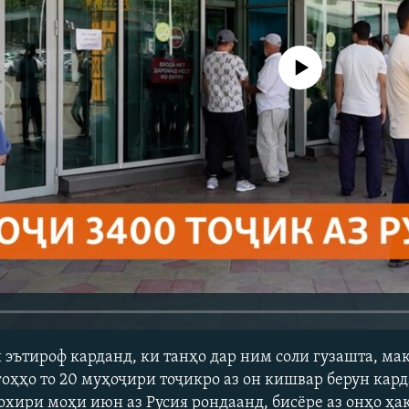
Феълан кор намекунад
эътироф карданд, ки танҳо дар ним соли гузашта, ма
дгоҳҳо то 20 муҳоҷири тоҷикро аз он кишвар берун кар
охири моҳи июн аз Русия рондаанд, бисёре аз онҳо ҳа