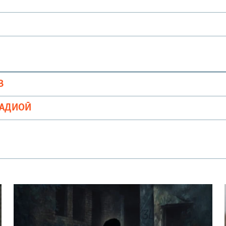
В
РАДИОӢ