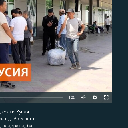
Auto
2:21
240p
қомоти Русия
EMBED
360p
даанд. Аз миёни
қ надоранд, ба
480p