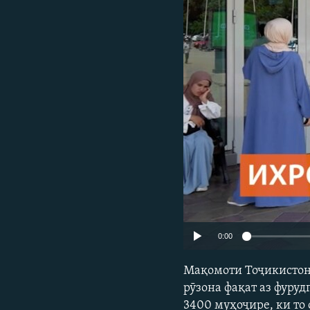
ГУЗОРИШҲОИ РАДИОӢ
0:00
Мақомоти Тоҷикистон 
рӯзона фақат аз фуру
3400 муҳоҷире, ки то 