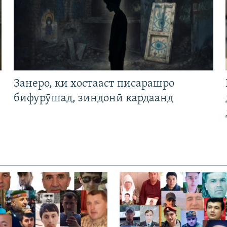
Занеро, ки хостааст писарашро
бифурӯшад, зиндонӣ кардаанд