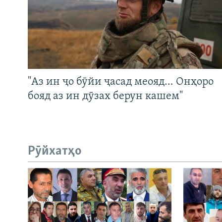
"Аз ин ҷо бӯйи ҷасад меояд… Онҳоро
бояд аз ин дӯзах берун кашем"
Рӯйхатҳо