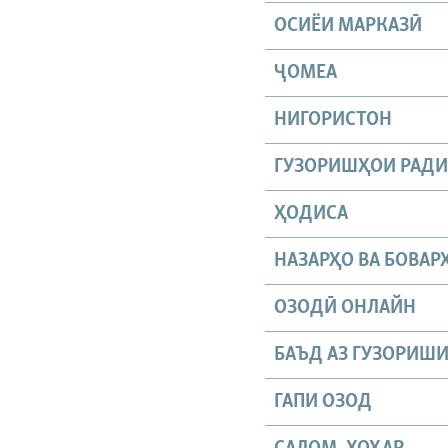
ОСИЁИ МАРКАЗӢ
ҶОМEА
НИГОРИСТОН
ГУЗОРИШҲОИ РАД
ҲОДИСА
НАЗАРҲО ВА БОВАР
ОЗОДӢ ОНЛАЙН
БАЪД АЗ ГУЗОРИШ
ГАПИ ОЗОД