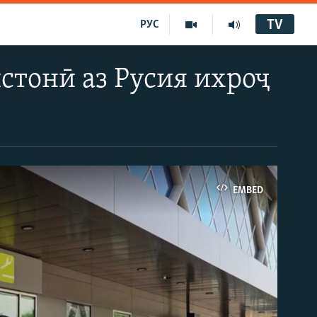
TV
РУС
стонӣ аз Русия ихроҷ
EMBED