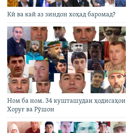
Кӣ ва кай аз зиндон хоҳад баромад?
Ном ба ном. 34 кушташудаи ҳодисаҳои
Хоруғ ва Рӯшон