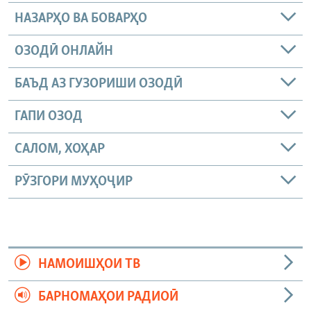
НАЗАРҲО ВА БОВАРҲО
ОЗОДӢ ОНЛАЙН
БАЪД АЗ ГУЗОРИШИ ОЗОДӢ
ГАПИ ОЗОД
САЛОМ, ХОҲАР
РӮЗГОРИ МУҲОҶИР
НАМОИШҲОИ ТВ
БАРНОМАҲОИ РАДИОӢ