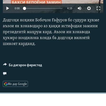
ГУЗОРИШҲОИ РАДИОӢ
Auto
Русский
0:00
4:15
240p
Додгоҳи ноҳияи Бобоҷон Ғафуров бо судури ҳукме
ПАЙГИРӢ КУНЕД
360p
аъзои як хонаводаро аз ҳаққи истифодаи замини
президентӣ маҳрум кард. Аъзои ин хонавода
480p
Auto
240p
360p
480p
ҳукмро ноодилона хонда ба додгоҳи вилоятӣ
720p
шикоят карданд.
720p
1080p
1080p
Ҳамаи сомонаҳои RFE/RL
Ба дигарон фиристед
Мо дар Google