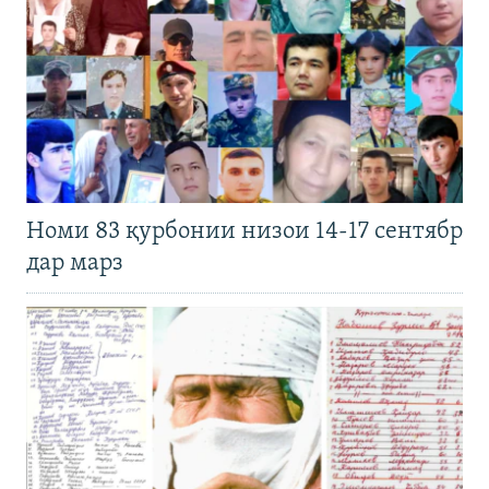
Номи 83 қурбонии низои 14-17 сентябр
дар марз