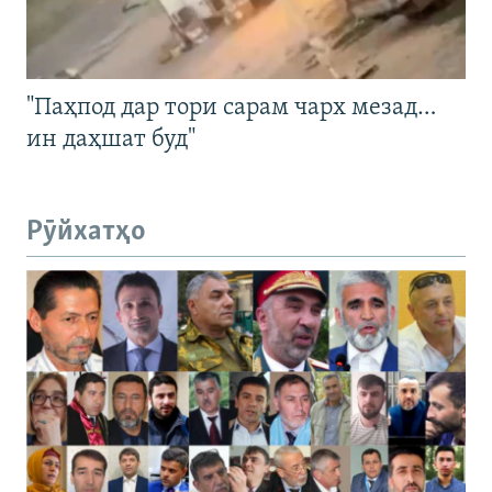
"Паҳпод дар тори сарам чарх мезад…
ин даҳшат буд"
Рӯйхатҳо