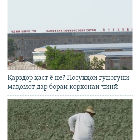
Қарздор ҳаст ё не? Посухҳои гуногуни
мақомот дар бораи корхонаи чинӣ