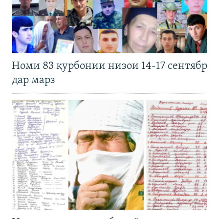
Номи 83 қурбонии низои 14-17 сентябр
дар марз