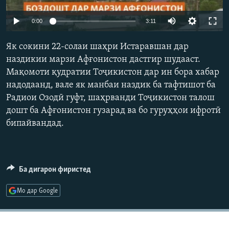
ГУЗОРИШҲОИ РАДИОӢ
Русский
Auto
0:00
3:11
240p
ПАЙГИРӢ КУНЕД
Як сокини 22-солаи шаҳри Истаравшан дар
360p
наздикии марзи Афғонистон дастгир шудааст.
Мақомоти қудратии Тоҷикистон дар ин бора хабар
480p
Auto
240p
360p
480p
надодаанд, вале як манбаи наздик ба тафтишот ба
720p
Радиои Озодӣ гуфт, шаҳрванди Тоҷикистон талош
720p
1080p
1080p
дошт ба Афғонистон гузарад ва бо гуруҳҳои ифротӣ
Ҳамаи сомонаҳои RFE/RL
бипайвандад.
Ба дигарон фиристед
Мо дар Google