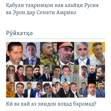
Қабули таҳримҳои нав алайҳи Русия
ва Эрон дар Сенати Амрико
Рӯйхатҳо
Кӣ ва кай аз зиндон хоҳад баромад?