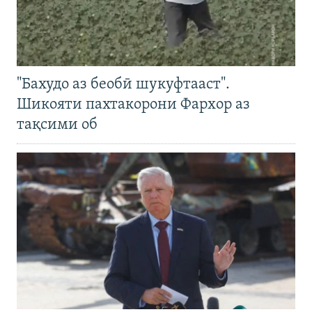
"Бахудо аз беобӣ шукуфтааст".
Шикояти пахтакорони Фархор аз
тақсими об