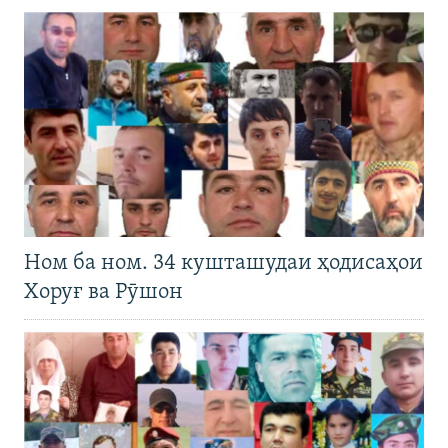
Ном ба ном. 34 кушташудаи ҳодисаҳои
Хоруғ ва Рӯшон