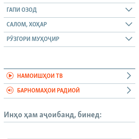
ГАПИ ОЗОД
САЛОМ, ХОҲАР
РӮЗГОРИ МУҲОҶИР
НАМОИШҲОИ ТВ
БАРНОМАҲОИ РАДИОӢ
Инҳо ҳам аҷоибанд, бинед: