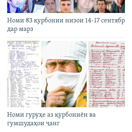
Номи 83 қурбонии низои 14-17 сентябр
дар марз
Номи гуруҳе аз қурбониён ва
гумшудаҳои ҷанг