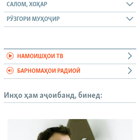
САЛОМ, ХОҲАР
РӮЗГОРИ МУҲОҶИР
НАМОИШҲОИ ТВ
БАРНОМАҲОИ РАДИОӢ
Инҳо ҳам аҷоибанд, бинед: