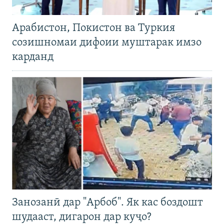
Арабистон, Покистон ва Туркия
созишномаи дифоии муштарак имзо
карданд
Занозанӣ дар "Арбоб". Як кас боздошт
шудааст, дигарон дар куҷо?