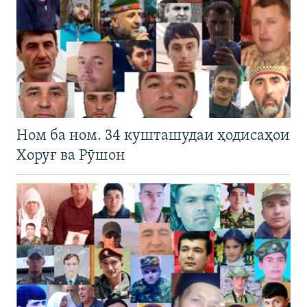
Ном ба ном. 34 кушташудаи ҳодисаҳои
Хоруғ ва Рӯшон