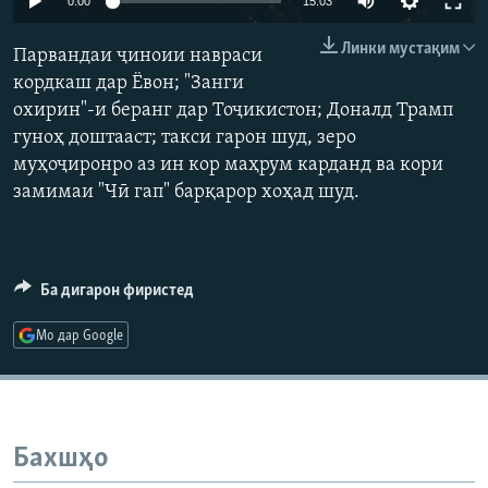
0:00
15:03
ГУЗОРИШҲОИ РАДИОӢ
240p
Русский
Линки мустақим
Парвандаи ҷиноии навраси
360p
кордкаш дар Ёвон; "Занги
ПАЙГИРӢ КУНЕД
охирин"-и беранг дар Тоҷикистон; Доналд Трамп
480p
Auto
240p
360p
480p
гуноҳ доштааст; такси гарон шуд, зеро
720p
муҳоҷиронро аз ин кор маҳрум карданд ва кори
720p
1080p
1080p
замимаи "Чӣ гап" барқарор хоҳад шуд.
Ҳамаи сомонаҳои RFE/RL
Ба дигарон фиристед
Мо дар Google
Бахшҳо