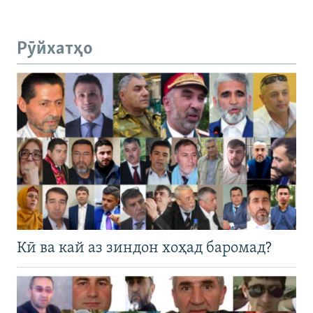
Рӯйхатҳо
Кӣ ва кай аз зиндон хоҳад баромад?