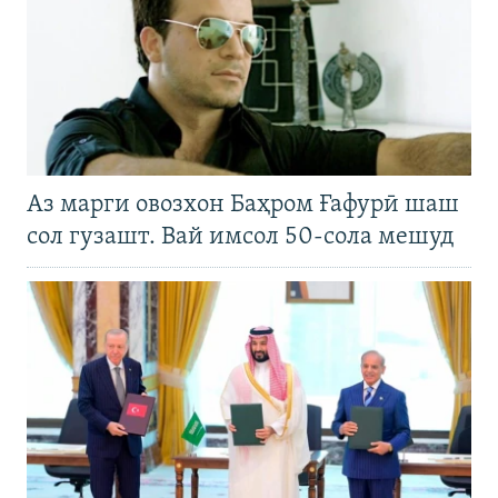
Аз марги овозхон Баҳром Ғафурӣ шаш
сол гузашт. Вай имсол 50-сола мешуд