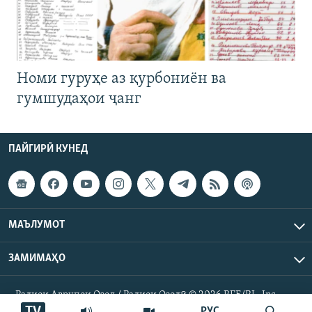
Номи гуруҳе аз қурбониён ва
гумшудаҳои ҷанг
ПАЙГИРӢ КУНЕД
МАЪЛУМОТ
ЗАМИМАҲО
Радиои Аврупои Озод / Радиои Озодӣ © 2026 RFE/RL. Inc.
Ҳамаи ҳуқуқ маҳфуз аст.
TV
РУС