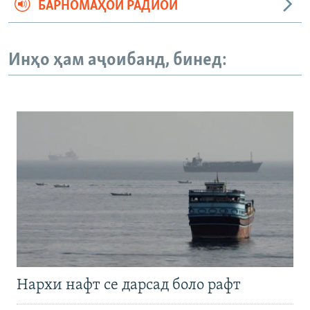
БАРНОМАҲОИ РАДИОӢ
Инҳо ҳам аҷоибанд, бинед:
Нархи нафт се дарсад боло рафт