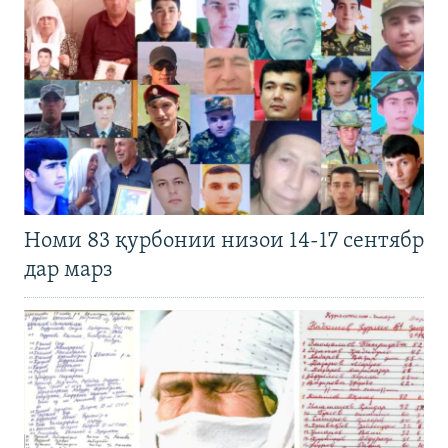
Номи 83 қурбонии низои 14-17 сентябр
дар марз