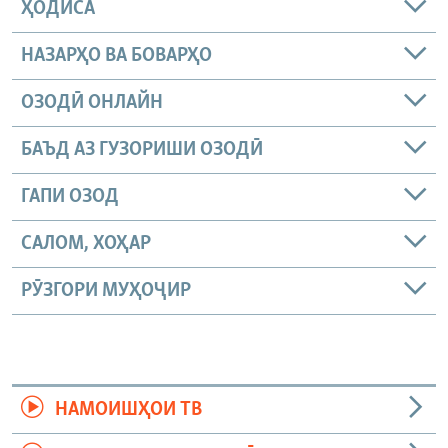
ҲОДИСА
НАЗАРҲО ВА БОВАРҲО
ОЗОДӢ ОНЛАЙН
БАЪД АЗ ГУЗОРИШИ ОЗОДӢ
ГАПИ ОЗОД
САЛОМ, ХОҲАР
РӮЗГОРИ МУҲОҶИР
НАМОИШҲОИ ТВ