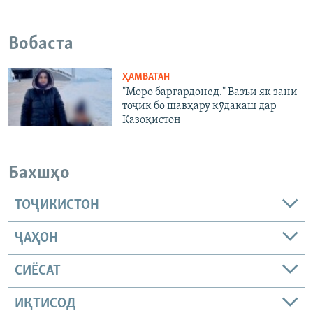
Вобаста
ҲАМВАТАН
"Моро баргардонед." Вазъи як зани
тоҷик бо шавҳару кӯдакаш дар
Қазоқистон
Бахшҳо
ТОҶИКИСТОН
ҶАҲОН
СИЁСАТ
ИҚТИСОД