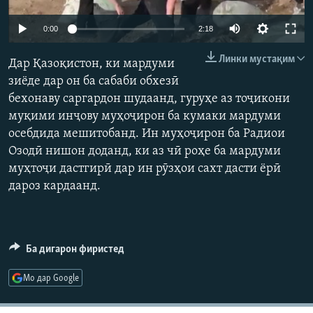
ГУЗОРИШҲОИ РАДИОӢ
Русский
Auto
0:00
2:18
240p
Линки мустақим
ПАЙГИРӢ КУНЕД
Дар Қазоқистон, ки мардуми
360p
зиёде дар он ба сабаби обхезӣ
бехонаву саргардон шудаанд, гуруҳе аз тоҷикони
480p
Auto
240p
360p
480p
муқими инҷову муҳоҷирон ба кумаки мардуми
720p
осебдида мешитобанд. Ин муҳоҷирон ба Радиои
720p
1080p
1080p
Озодӣ нишон доданд, ки аз чӣ роҳе ба мардуми
Ҳамаи сомонаҳои RFE/RL
муҳтоҷи дастгирӣ дар ин рӯзҳои сахт дасти ёрӣ
дароз кардаанд.
Ба дигарон фиристед
Мо дар Google