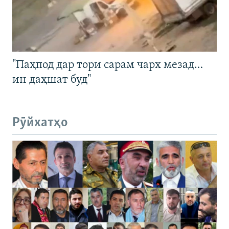
"Паҳпод дар тори сарам чарх мезад…
ин даҳшат буд"
Рӯйхатҳо