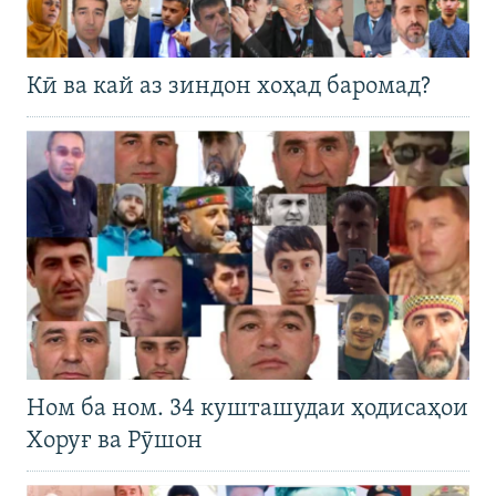
Кӣ ва кай аз зиндон хоҳад баромад?
Ном ба ном. 34 кушташудаи ҳодисаҳои
Хоруғ ва Рӯшон