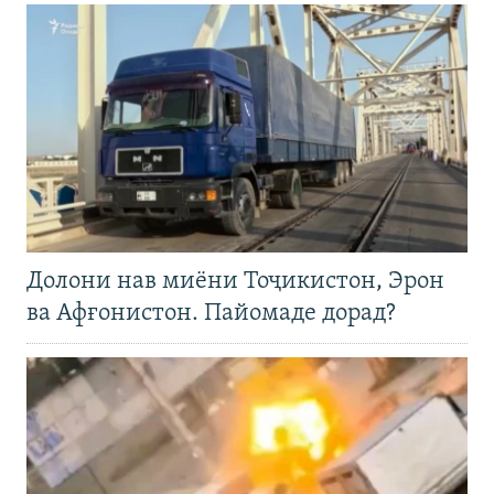
Долони нав миёни Тоҷикистон, Эрон
ва Афғонистон. Пайомаде дорад?