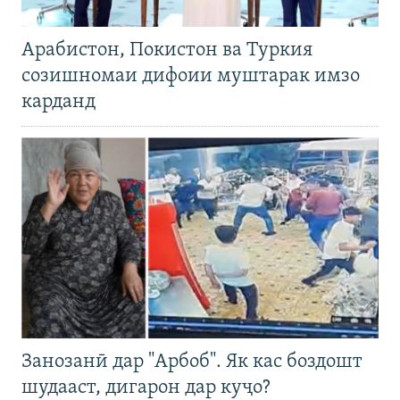
Арабистон, Покистон ва Туркия
созишномаи дифоии муштарак имзо
карданд
Занозанӣ дар "Арбоб". Як кас боздошт
шудааст, дигарон дар куҷо?