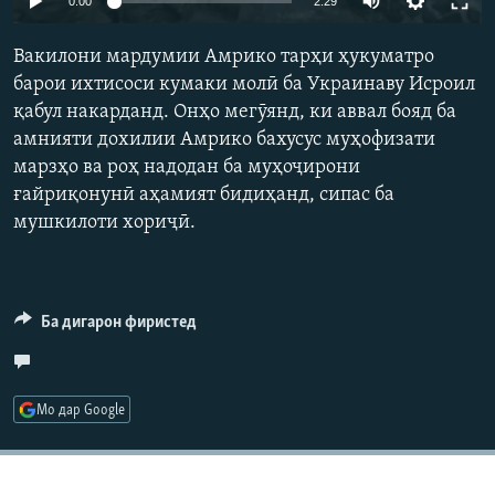
0:00
2:29
ГУЗОРИШҲОИ РАДИОӢ
240p
Русский
Вакилони мардумии Амрико тарҳи ҳукуматро
360p
барои ихтисоси кумаки молӣ ба Украинаву Исроил
ПАЙГИРӢ КУНЕД
қабул накарданд. Онҳо мегӯянд, ки аввал бояд ба
480p
Auto
240p
360p
480p
амнияти дохилии Амрико бахусус муҳофизати
720p
марзҳо ва роҳ надодан ба муҳоҷирони
720p
1080p
1080p
ғайриқонунӣ аҳамият бидиҳанд, сипас ба
мушкилоти хориҷӣ.
Ҳамаи сомонаҳои RFE/RL
Ба дигарон фиристед
Мо дар Google