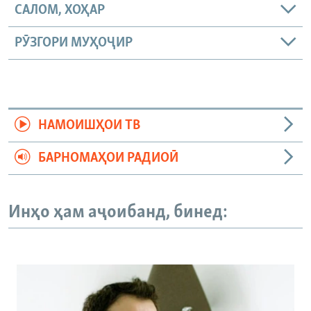
САЛОМ, ХОҲАР
РӮЗГОРИ МУҲОҶИР
НАМОИШҲОИ ТВ
БАРНОМАҲОИ РАДИОӢ
Инҳо ҳам аҷоибанд, бинед: