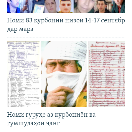
Номи 83 қурбонии низои 14-17 сентябр
дар марз
Номи гуруҳе аз қурбониён ва
гумшудаҳои ҷанг