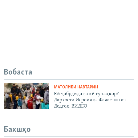
Вобаста
МАТОЛИБИ НАВТАРИН
Кӣ ҷабрдида ва кӣ гунаҳкор?
Дархости Исроил ва Фаластин аз
Додгоҳ. ВИДЕО
Бахшҳо