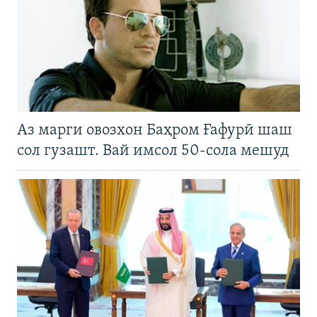
Аз марги овозхон Баҳром Ғафурӣ шаш
сол гузашт. Вай имсол 50-сола мешуд