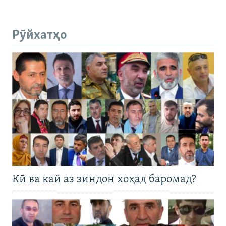
Рӯйхатҳо
Кӣ ва кай аз зиндон хоҳад баромад?