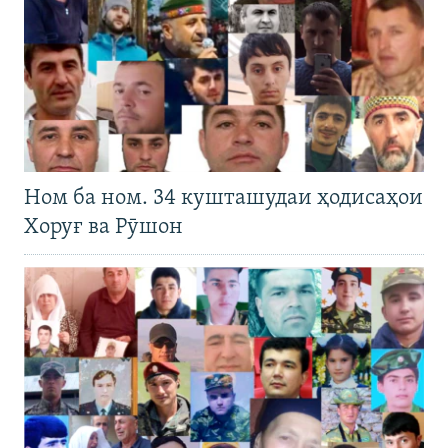
Ном ба ном. 34 кушташудаи ҳодисаҳои
Хоруғ ва Рӯшон