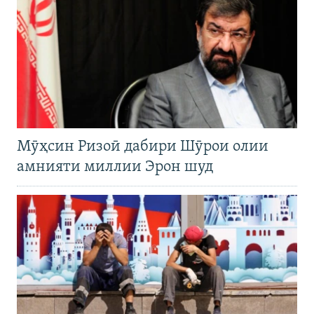
Мӯҳсин Ризоӣ дабири Шӯрои олии
амнияти миллии Эрон шуд