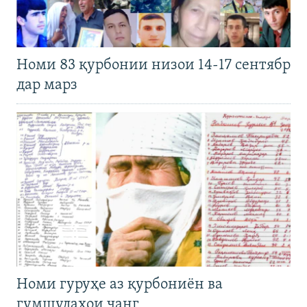
Номи 83 қурбонии низои 14-17 сентябр
дар марз
Номи гуруҳе аз қурбониён ва
гумшудаҳои ҷанг