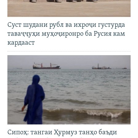
Суст шудани рубл ва ихроҷи густурда
таваҷҷуҳи муҳоҷиронро ба Русия кам
кардааст
Сипоҳ: тангаи Ҳурмуз танҳо баъди