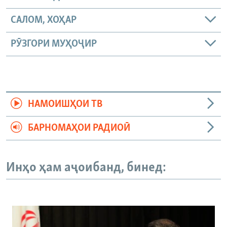
САЛОМ, ХОҲАР
РӮЗГОРИ МУҲОҶИР
НАМОИШҲОИ ТВ
БАРНОМАҲОИ РАДИОӢ
Инҳо ҳам аҷоибанд, бинед: