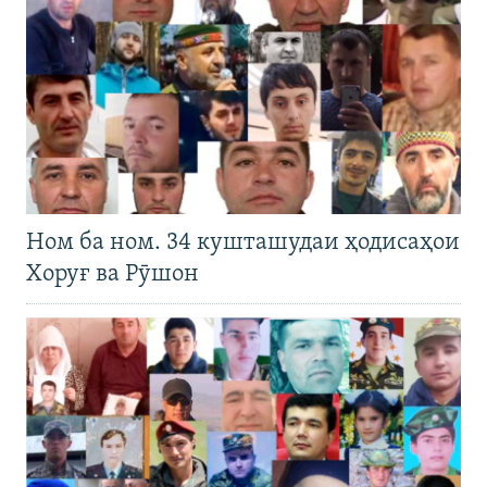
Ном ба ном. 34 кушташудаи ҳодисаҳои
Хоруғ ва Рӯшон