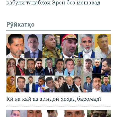
қабули талабҳои Эрон боз мешавад
Рӯйхатҳо
Кӣ ва кай аз зиндон хоҳад баромад?