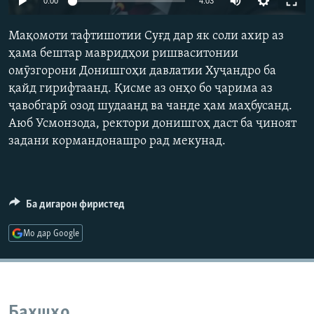
0:00
4:03
ГУЗОРИШҲОИ РАДИОӢ
240p
Русский
Мақомоти тафтишотии Суғд дар як соли ахир аз
360p
ҳама бештар мавридҳои ришваситонии
ПАЙГИРӢ КУНЕД
омӯзгорони Донишгоҳи давлатии Хуҷандро ба
480p
Auto
240p
360p
480p
қайд гирифтаанд. Қисме аз онҳо бо ҷарима аз
720p
ҷавобгарӣ озод шудаанд ва чанде ҳам маҳбусанд.
720p
1080p
1080p
Аюб Усмонзода, ректори донишгоҳ даст ба ҷиноят
задани кормандонашро рад мекунад.
Ҳамаи сомонаҳои RFE/RL
Ба дигарон фиристед
Мо дар Google
Бахшҳо