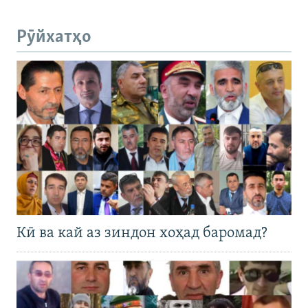
Рӯйхатҳо
Кӣ ва кай аз зиндон хоҳад баромад?