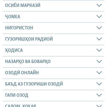
ОСИЁИ МАРКАЗӢ
ҶОМEА
НИГОРИСТОН
ГУЗОРИШҲОИ РАДИОӢ
ҲОДИСА
НАЗАРҲО ВА БОВАРҲО
ОЗОДӢ ОНЛАЙН
БАЪД АЗ ГУЗОРИШИ ОЗОДӢ
ГАПИ ОЗОД
САЛОМ, ХОҲАР