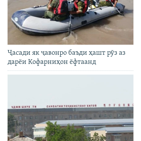
Ҷасади як ҷавонро баъди ҳашт рӯз аз
дарёи Кофарниҳон ёфтаанд