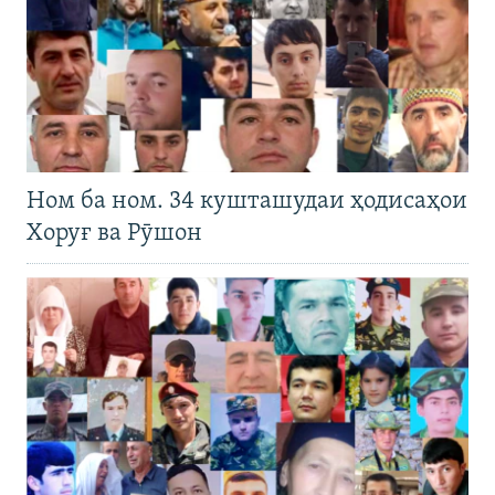
Ном ба ном. 34 кушташудаи ҳодисаҳои
Хоруғ ва Рӯшон