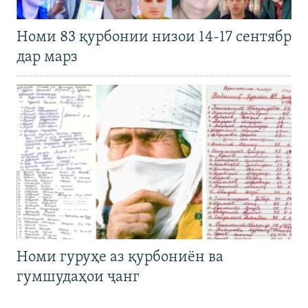
Номи 83 қурбонии низои 14-17 сентябр
дар марз
Номи гуруҳе аз қурбониён ва
гумшудаҳои ҷанг