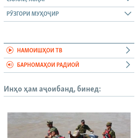
РӮЗГОРИ МУҲОҶИР
НАМОИШҲОИ ТВ
БАРНОМАҲОИ РАДИОӢ
Инҳо ҳам аҷоибанд, бинед: