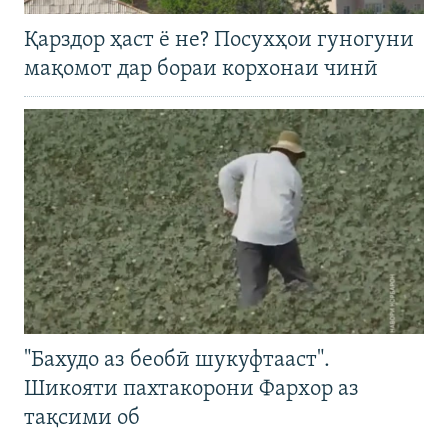
Қарздор ҳаст ё не? Посухҳои гуногуни
мақомот дар бораи корхонаи чинӣ
"Бахудо аз беобӣ шукуфтааст".
Шикояти пахтакорони Фархор аз
тақсими об