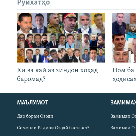
Рӯйхатҳо
Кӣ ва кай аз зиндон хоҳад
Ном ба
баромад?
ҳодиса
МАЪЛУМОТ
ЗАМИМА
Русский
Дар бораи Озодӣ
Замимаи О
ПАЙГИРӢ КУНЕД
Сомонаи Радиои Озодӣ бастааст?
Замимаи Оз