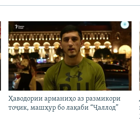
Ҳаводории арманиҳо аз размикори
тоҷик, машҳур бо лақаби “Ҷаллод”