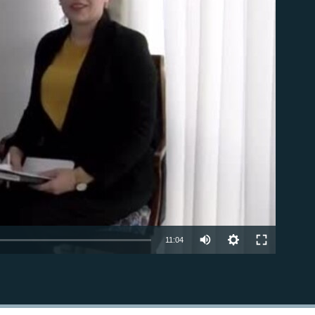
Auto
11:04
240p
EMBED
360p
480p