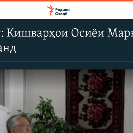
у: Кишварҳои Осиёи Мар
анд