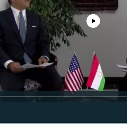
Феълан кор намекунад