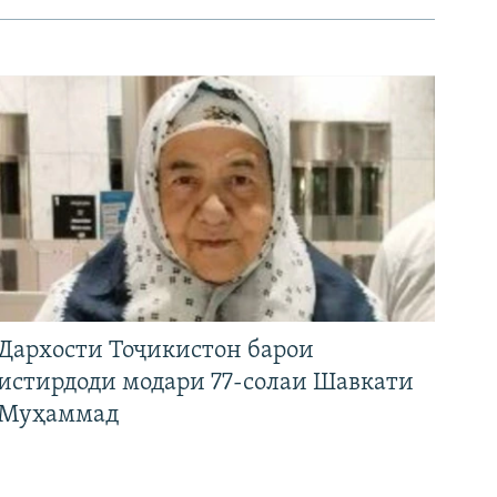
Дархости Тоҷикистон барои
истирдоди модари 77-солаи Шавкати
Муҳаммад