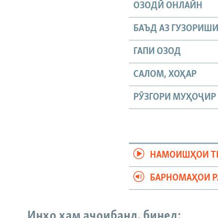
ОЗОДӢ ОНЛАЙН
БАЪД АЗ ГУЗОРИШ
ГАПИ ОЗОД
САЛОМ, ХОҲАР
РӮЗГОРИ МУҲОҶИР
НАМОИШҲОИ Т
БАРНОМАҲОИ 
Инҳо ҳам аҷоибанд, бинед: