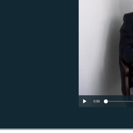
ГУЗОРИШҲОИ РАДИОӢ
0:00