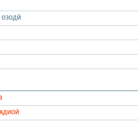
И ОЗОДӢ
В
РАДИОӢ