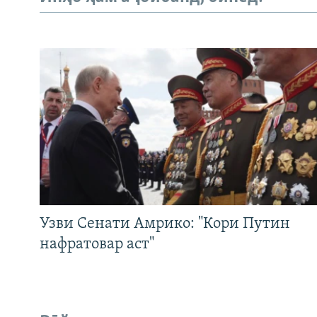
Узви Сенати Амрико: "Кори Путин
нафратовар аст"