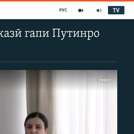
TV
РУС
казӣ гапи Путинро
EMBED