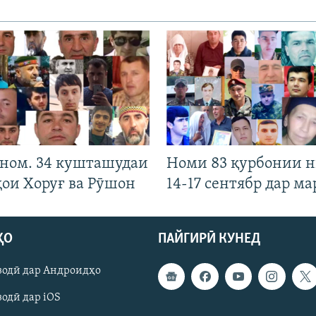
 ном. 34 кушташудаи
Номи 83 қурбонии 
ҳои Хоруғ ва Рӯшон
14-17 сентябр дар ма
ҲО
ПАЙГИРӢ КУНЕД
зодӣ дар Андроидҳо
одӣ дар iOS