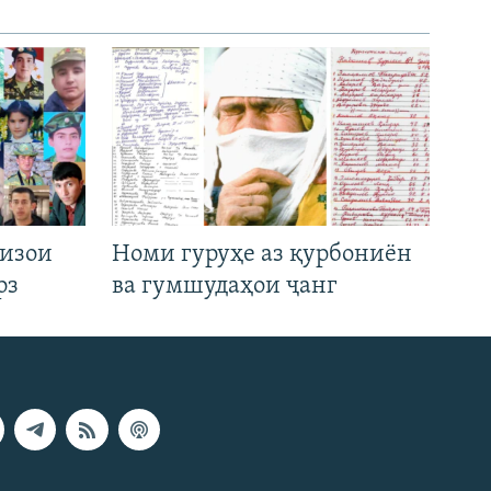
низои
Номи гуруҳе аз қурбониён
рз
ва гумшудаҳои ҷанг