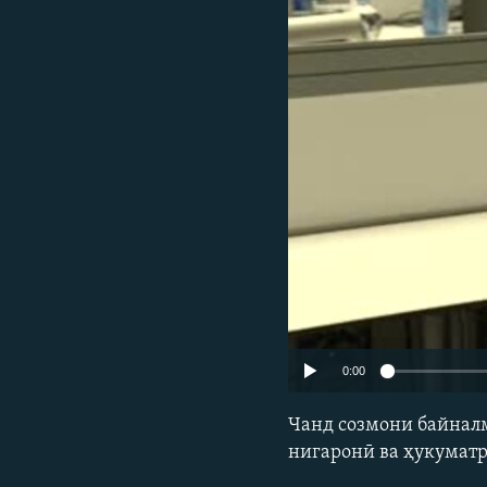
ГУЗОРИШҲОИ РАДИОӢ
0:00
Чанд cозмони байналм
нигаронӣ ва ҳукуматр