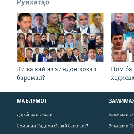
Рӯйхатҳо
Кӣ ва кай аз зиндон хоҳад
Ном ба
баромад?
ҳодиса
МАЪЛУМОТ
ЗАМИМА
Русский
Дар бораи Озодӣ
Замимаи О
ПАЙГИРӢ КУНЕД
Сомонаи Радиои Озодӣ бастааст?
Замимаи Оз