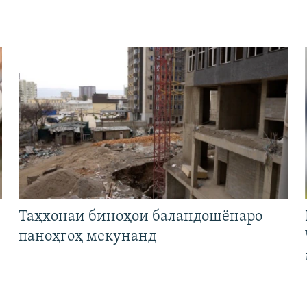
Таҳхонаи биноҳои баландошёнаро
паноҳгоҳ мекунанд