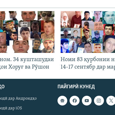
 ном. 34 кушташудаи
Номи 83 қурбонии 
ҳои Хоруғ ва Рӯшон
14-17 сентябр дар ма
ҲО
ПАЙГИРӢ КУНЕД
зодӣ дар Андроидҳо
одӣ дар iOS