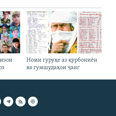
низои
Номи гуруҳе аз қурбониён
рз
ва гумшудаҳои ҷанг