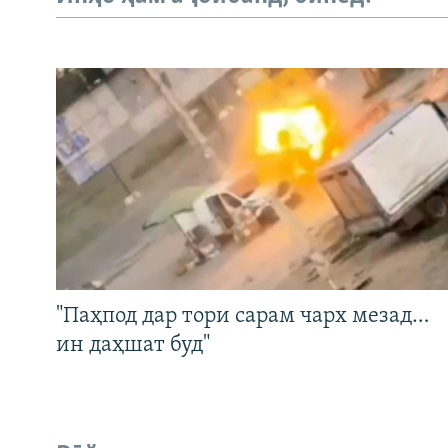
"Паҳпод дар тори сарам чарх мезад…
ин даҳшат буд"