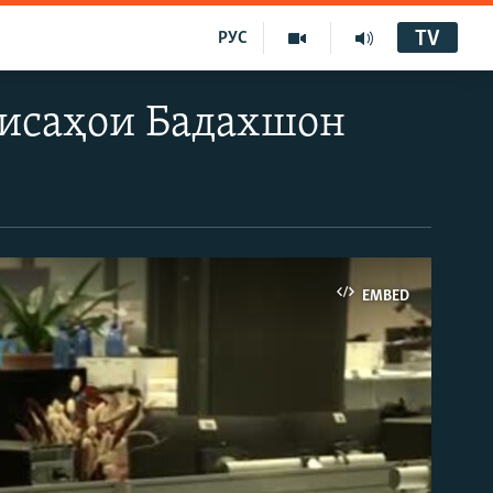
TV
РУС
дисаҳои Бадахшон
EMBED