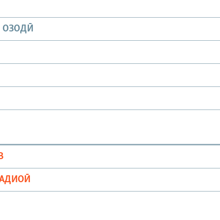
И ОЗОДӢ
В
РАДИОӢ