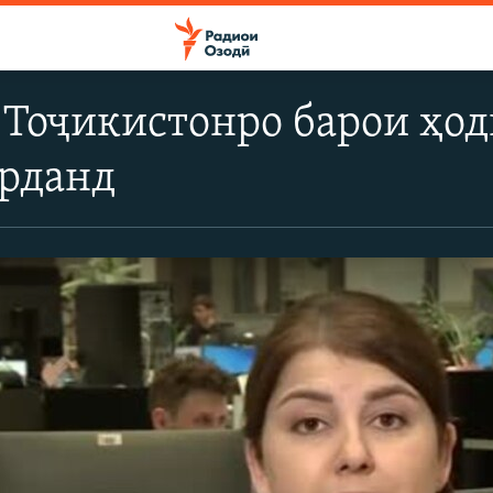
 Тоҷикистонро барои ҳо
арданд