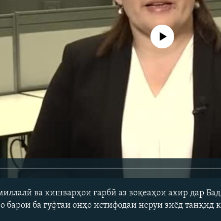
Феълан кор намекунад
иллалӣ ва кишварҳои ғарбӣ аз воқеаҳои ахир дар Ба
о барои ба гуфтаи онҳо истифодаи нерӯи зиёд танқид 