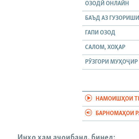
ОЗОДӢ ОНЛАЙН
БАЪД АЗ ГУЗОРИШ
ГАПИ ОЗОД
САЛОМ, ХОҲАР
РӮЗГОРИ МУҲОҶИР
НАМОИШҲОИ Т
БАРНОМАҲОИ 
Инҳо ҳам аҷоибанд, бинед: