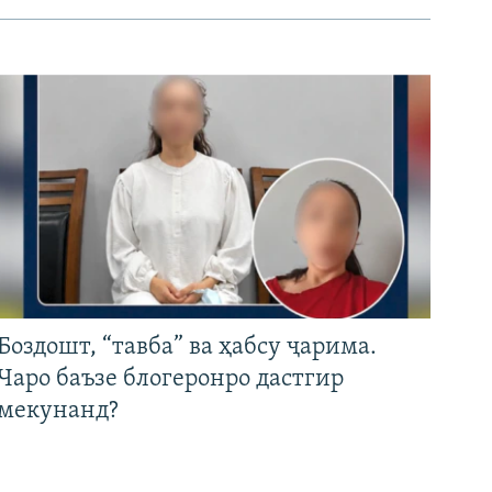
Боздошт, “тавба” ва ҳабсу ҷарима.
Чаро баъзе блогеронро дастгир
мекунанд?