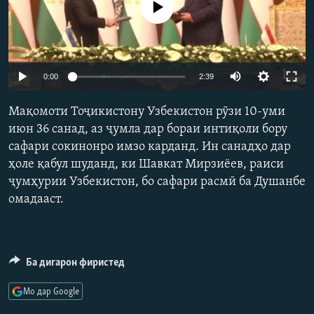
Феълан кор намекунад
ГУЗОРИШҲОИ РАДИОӢ
Русский
ПАЙГИРӢ КУНЕД
Auto
0:00
2:39
240p
Мақомоти Тоҷикистону Узбекистон рӯзи 10-уми
360p
июн 36 санад, аз ҷумла дар бораи интиқоли бору
сафари сокинонро имзо карданд. Ин санадҳо дар
480p
Auto
240p
360p
480p
Ҳамаи сомонаҳои RFE/RL
ҳоле қабул шуданд, ки Шавкат Мирзиёев, раиси
720p
ҷумҳурии Узбекистон, бо сафари расмӣ ба Душанбе
720p
1080p
1080p
омадааст.
Ба дигарон фиристед
Мо дар Google