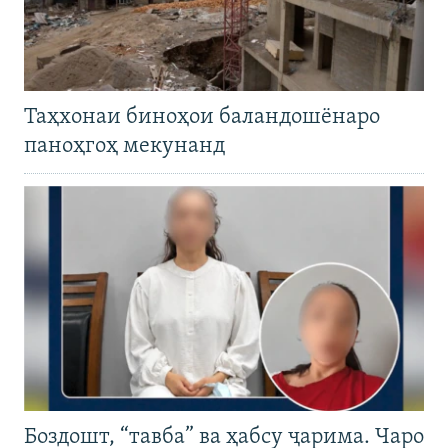
Таҳхонаи биноҳои баландошёнаро
паноҳгоҳ мекунанд
Боздошт, “тавба” ва ҳабсу ҷарима. Чаро