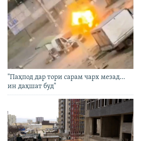
"Паҳпод дар тори сарам чарх мезад…
ин даҳшат буд"