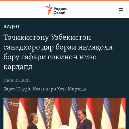
Пайвандҳои
дастрасӣ
Ҷаҳиш
ВИДЕО
ба
ГӮШАҲО
Тоҷикистону Узбекистон
мояи
ГАПИ ОЗОД
СИЁСАТ
аслӣ
санадҳоро дар бораи интиқоли
РӮЗГОРИ МУҲОҶИР
Ҷаҳиш
ИҚТИСОД
бору сафари сокинон имзо
ба
САЛОМ, ХОҲАР
ҶОМЕА
феҳристи
карданд
ТАҲҚИҚОТ
ҚАЗИЯИ "КРОКУС"
аслӣ
Ҷаҳиш
Июн 10, 2021
ҶАНГ ДАР УКРАИНА
ОСИЁИ МАРКАЗӢ
ба
Барот Юсуфӣ
Искандари Хоҷа Мирзода
НАЗАРИ МАРДУМ
ФАРҲАНГ
ҷустор
ЧАНДРАСОНАӢ
МЕҲМОНИ ОЗОДӢ
БЛОГИСТОН
РӮЙХАТҲО
ВАРЗИШ
ОЗОДӢ ОНЛАЙН
ВИДЕО
КИТОБҲОИ ОЗОДӢ
НИГОРИСТОН