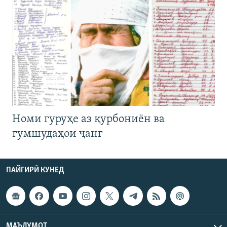
Номи гуруҳе аз қурбониён ва
гумшудаҳои ҷанг
ПАЙГИРӢ КУНЕД
МАЪЛУМОТ