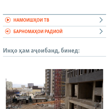
НАМОИШҲОИ ТВ
БАРНОМАҲОИ РАДИОӢ
Инҳо ҳам аҷоибанд, бинед: