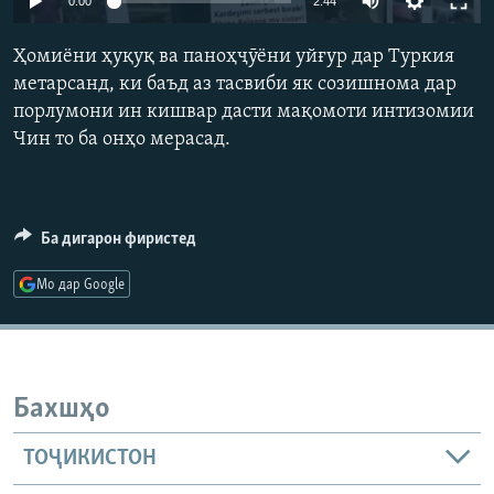
0:00
2:44
ГУЗОРИШҲОИ РАДИОӢ
240p
Русский
Ҳомиёни ҳуқуқ ва паноҳҷӯёни уйғур дар Туркия
360p
метарсанд, ки баъд аз тасвиби як созишнома дар
ПАЙГИРӢ КУНЕД
порлумони ин кишвар дасти мақомоти интизомии
480p
Auto
240p
360p
480p
Чин то ба онҳо мерасад.
720p
720p
810p
810p
Ба дигарон фиристед
Ҳамаи сомонаҳои RFE/RL
Мо дар Google
Бахшҳо
ТОҶИКИСТОН