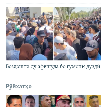
Боздошти ду афвшуда бо гумони дуздӣ
Рӯйхатҳо