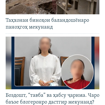
Таҳхонаи биноҳои баландошёнаро
паноҳгоҳ мекунанд
Боздошт, “тавба” ва ҳабсу ҷарима. Чаро
баъзе блогеронро дастгир мекунанд?