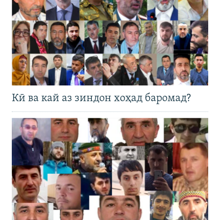
Кӣ ва кай аз зиндон хоҳад баромад?