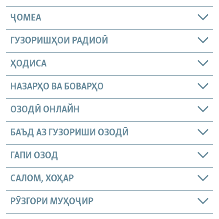
ҶОМEА
ГУЗОРИШҲОИ РАДИОӢ
ҲОДИСА
НАЗАРҲО ВА БОВАРҲО
ОЗОДӢ ОНЛАЙН
БАЪД АЗ ГУЗОРИШИ ОЗОДӢ
ГАПИ ОЗОД
САЛОМ, ХОҲАР
РӮЗГОРИ МУҲОҶИР