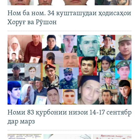
Ном ба ном. 34 кушташудаи ҳодисаҳои
Хоруғ ва Рӯшон
Номи 83 қурбонии низои 14-17 сентябр
дар марз