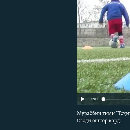
ГУЗОРИШҲОИ РАДИОӢ
0:00
Мураббии тими "Тоҷи
Озодӣ ошкор кард.