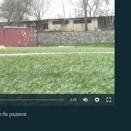
3:18
 ба радиои
EMBED