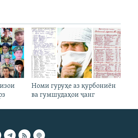
низои
Номи гуруҳе аз қурбониён
рз
ва гумшудаҳои ҷанг