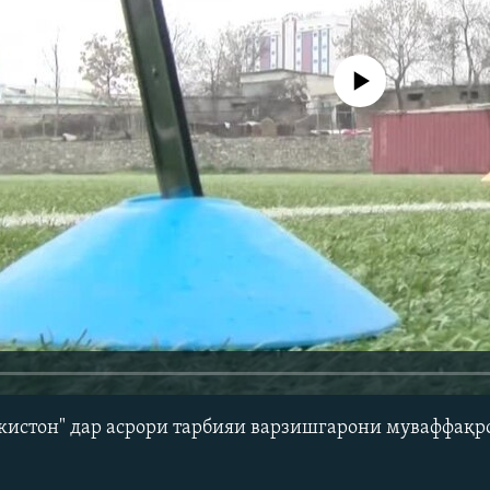
Феълан кор намекунад
кистон" дар асрори тарбияи варзишгарони муваффақро