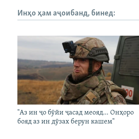
Инҳо ҳам аҷоибанд, бинед:
"Аз ин ҷо бӯйи ҷасад меояд… Онҳоро
бояд аз ин дӯзах берун кашем"