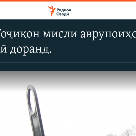
Тоҷикон мисли аврупоиҳ
ӣ доранд.