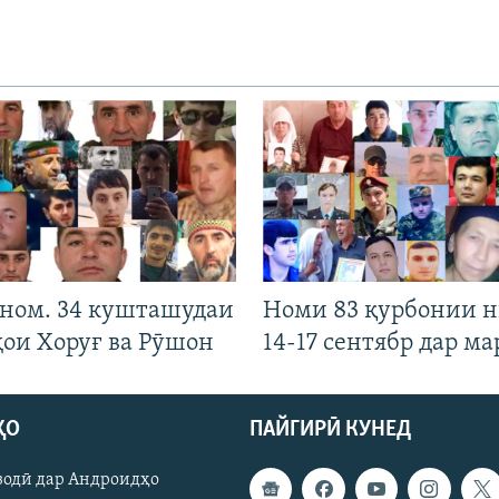
 ном. 34 кушташудаи
Номи 83 қурбонии 
ҳои Хоруғ ва Рӯшон
14-17 сентябр дар ма
ҲО
ПАЙГИРӢ КУНЕД
зодӣ дар Андроидҳо