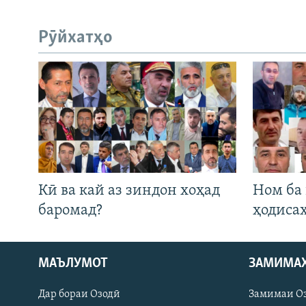
Рӯйхатҳо
Кӣ ва кай аз зиндон хоҳад
Ном ба
баромад?
ҳодиса
МАЪЛУМОТ
ЗАМИМА
Русский
Дар бораи Озодӣ
Замимаи О
ПАЙГИРӢ КУНЕД