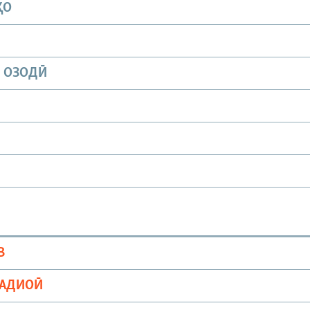
ҲО
И ОЗОДӢ
В
РАДИОӢ