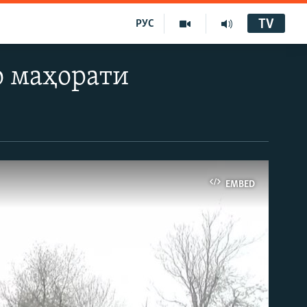
TV
РУС
о маҳорати
EMBED