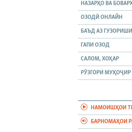
НАЗАРҲО ВА БОВАР
ОЗОДӢ ОНЛАЙН
БАЪД АЗ ГУЗОРИШ
ГАПИ ОЗОД
САЛОМ, ХОҲАР
РӮЗГОРИ МУҲОҶИР
НАМОИШҲОИ Т
БАРНОМАҲОИ 