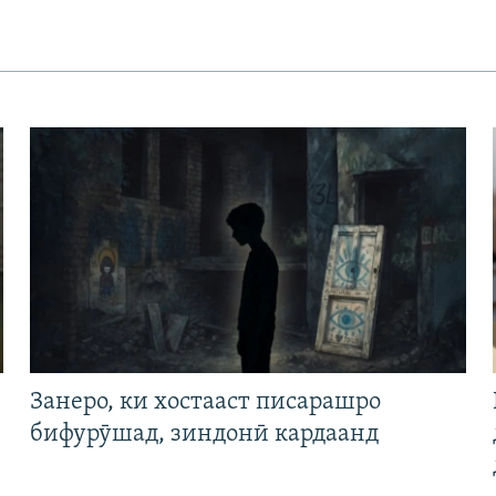
Занеро, ки хостааст писарашро
бифурӯшад, зиндонӣ кардаанд