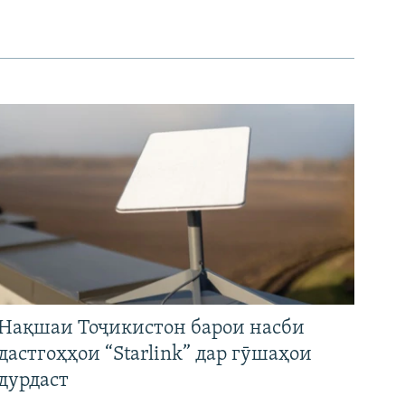
Нақшаи Тоҷикистон барои насби
дастгоҳҳои “Starlink” дар гӯшаҳои
дурдаст