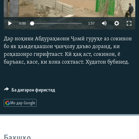
ГУЗОРИШҲОИ РАДИОӢ
Русский
0:00
1:57
ПАЙГИРӢ КУНЕД
Дар ноҳияи Абдураҳмони Ҷомӣ гуруҳе аз сокинон
бо як ҳамдеҳаашон ҷанҷолу даъво доранд, ки
роҳашонро гирифтааст. Кӣ ҳақ аст, сокинон, ё
баръакс, касе, ки хона сохтааст. Худатон бубинед.
Ҳамаи сомонаҳои RFE/RL
Ба дигарон фиристед
Мо дар Google
Бахшҳо