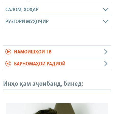
САЛОМ, ХОҲАР
РӮЗГОРИ МУҲОҶИР
НАМОИШҲОИ ТВ
БАРНОМАҲОИ РАДИОӢ
Инҳо ҳам аҷоибанд, бинед: