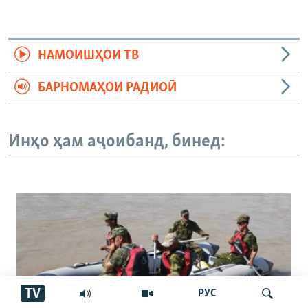
НАМОИШҲОИ ТВ
БАРНОМАҲОИ РАДИОӢ
Инҳо ҳам аҷоибанд, бинед:
TV
РУС