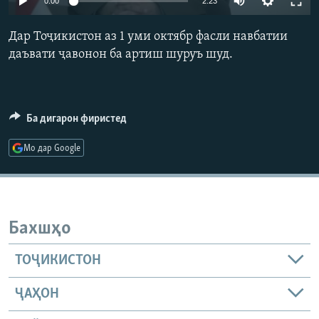
0:00
2:23
ГУЗОРИШҲОИ РАДИОӢ
Русский
Дар Тоҷикистон аз 1 уми октябр фасли навбатии
даъвати ҷавонон ба артиш шуруъ шуд.
ПАЙГИРӢ КУНЕД
Ба дигарон фиристед
Мо дар Google
Ҳамаи сомонаҳои RFE/RL
Бахшҳо
ТОҶИКИСТОН
ҶАҲОН