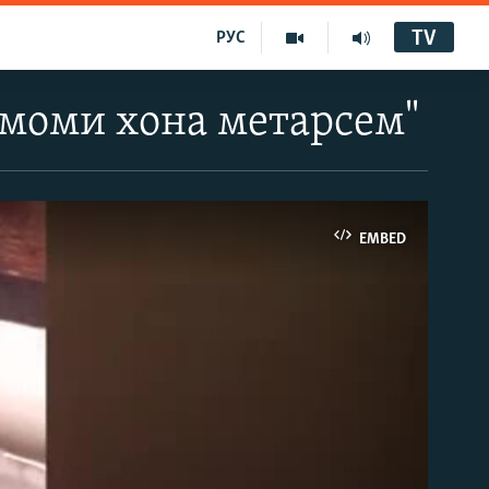
TV
РУС
ммоми хона метарсем"
EMBED