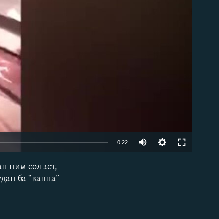
0:22
н ним сол аст,
EMBED
удан ба “ванна”