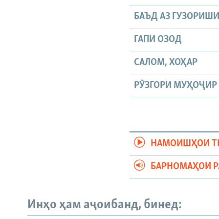
БАЪД АЗ ГУЗОРИШ
ГАПИ ОЗОД
САЛОМ, ХОҲАР
РӮЗГОРИ МУҲОҶИР
НАМОИШҲОИ Т
БАРНОМАҲОИ 
Русский
Инҳо ҳам аҷоибанд, бинед: