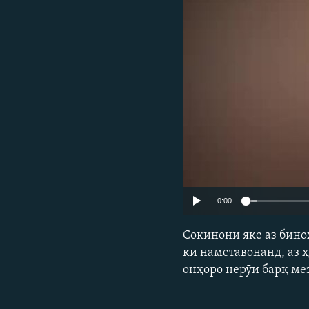
ГУЗОРИШҲОИ РАДИОӢ
0:00
Сокинони яке аз бино
ки наметавонанд, аз ҳ
онҳоро нерӯи барқ ме