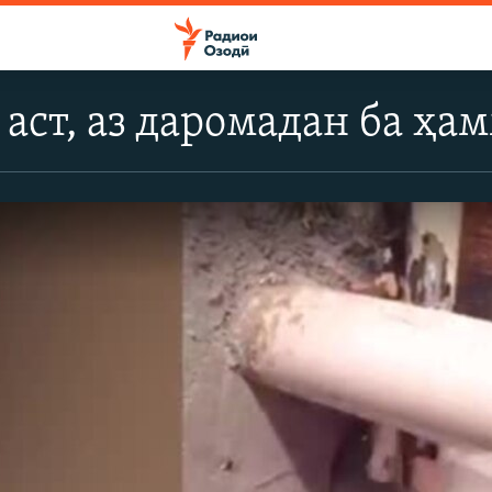
аст, аз даромадан ба ҳа