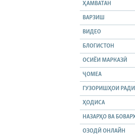
ҲАМВАТАН
ВАРЗИШ
ВИДЕО
БЛОГИСТОН
ОСИЁИ МАРКАЗӢ
ҶОМEА
ГУЗОРИШҲОИ РАД
ҲОДИСА
НАЗАРҲО ВА БОВАР
ОЗОДӢ ОНЛАЙН