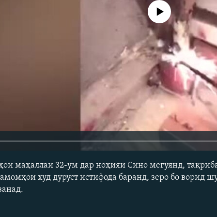
Феълан кор намекунад
ҳои маҳаллаи 32-ум дар ноҳияи Сино мегӯянд, тақриба
амомҳои худ дуруст истифода баранд, зеро бо ворид ш
занад.