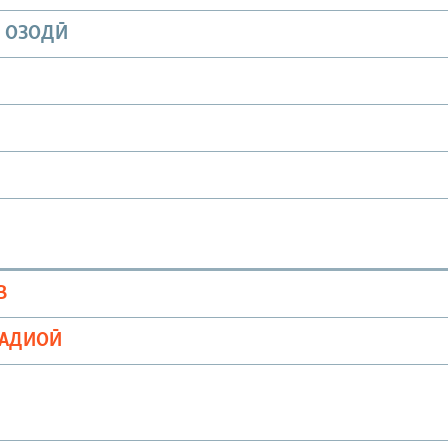
И ОЗОДӢ
В
РАДИОӢ