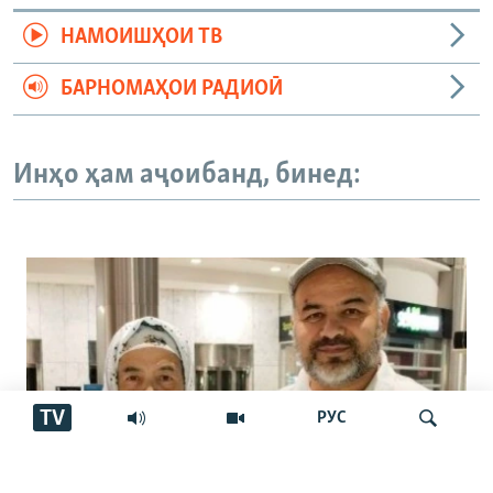
НАМОИШҲОИ ТВ
БАРНОМАҲОИ РАДИОӢ
Инҳо ҳам аҷоибанд, бинед:
TV
РУС