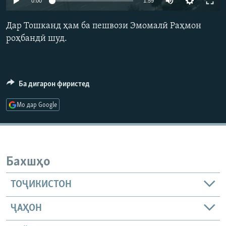
0:00
1:59
ГУЗОРИШҲОИ РАДИОӢ
Русский
Дар Тошканд ҳам ба пешвози Эмомалӣ Раҳмон
роҳбандӣ шуд.
ПАЙГИРӢ КУНЕД
Ба дигарон фиристед
Мо дар Google
Ҳамаи сомонаҳои RFE/RL
Бахшҳо
ТОҶИКИСТОН
ҶАҲОН