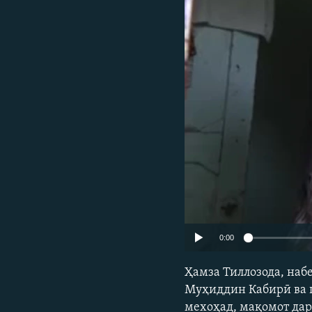
ГУЗОРИШҲОИ РАДИОӢ
0:00
​Ҳамза Тиллозода, на
Муҳиддин Кабирӣ ва п
мехоҳад, мақомот дар