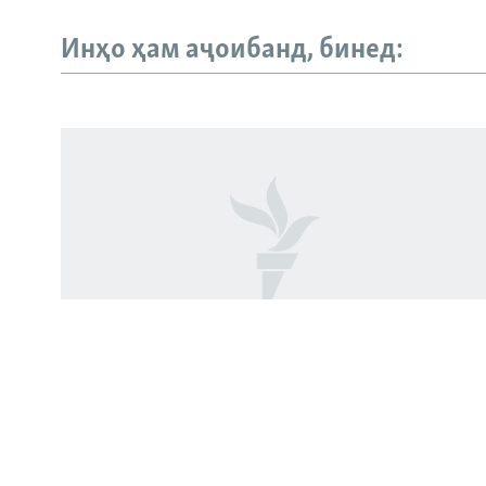
Русский
Инҳо ҳам аҷоибанд, бинед:
ПАЙГИРӢ КУНЕД
Ҳамаи сомонаҳои RFE/RL
Нархи нафт се дарсад боло рафт