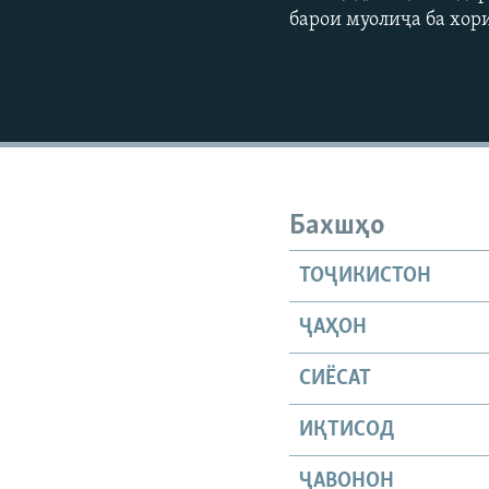
барои муолиҷа ба хор
Бахшҳо
ТОҶИКИСТОН
ҶАҲОН
СИЁСАТ
ИҚТИСОД
ҶАВОНОН