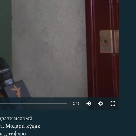
2:49
аҳзати исломӣ
EMBED
ст. Модари кӯдак
над тифлро