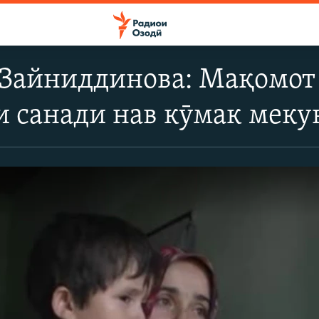
айниддинова: Мақомот в
 санади нав кӯмак меку