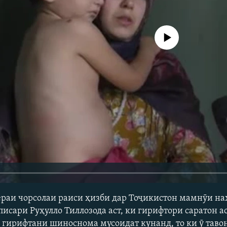
Феълан кор намекунад
бераи чорсолаи раиси ҳизби дар Тоҷикистон мамнӯи н
исари Руҳулло Тиллозода аст, ки гирифтори саратон а
 гирифтани шиноснома мусоидат кунанд, то ки ӯ таво