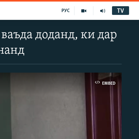
TV
РУС
аъда доданд, ки дар
нанд
EMBED