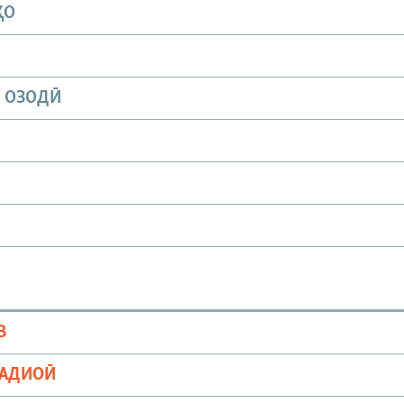
ҲО
И ОЗОДӢ
В
РАДИОӢ