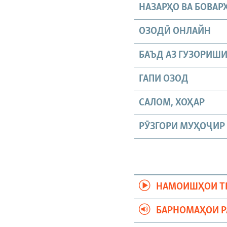
НАЗАРҲО ВА БОВАР
ОЗОДӢ ОНЛАЙН
БАЪД АЗ ГУЗОРИШ
ГАПИ ОЗОД
САЛОМ, ХОҲАР
РӮЗГОРИ МУҲОҶИР
НАМОИШҲОИ Т
БАРНОМАҲОИ 