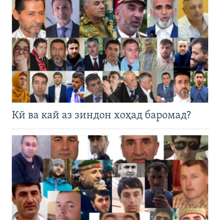
Кӣ ва кай аз зиндон хоҳад баромад?