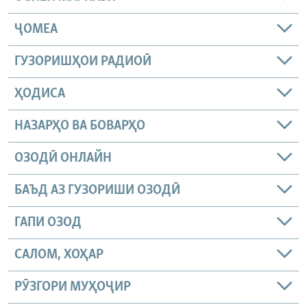
ҶОМEА
ГУЗОРИШҲОИ РАДИОӢ
ҲОДИСА
НАЗАРҲО ВА БОВАРҲО
ОЗОДӢ ОНЛАЙН
БАЪД АЗ ГУЗОРИШИ ОЗОДӢ
ГАПИ ОЗОД
САЛОМ, ХОҲАР
РӮЗГОРИ МУҲОҶИР