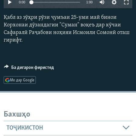
0:00
1:00
ГУЗОРИШҲОИ РАДИОӢ
Русский
Қабл аз зӯҳри рӯзи ҷумъаи 25-уми май бинои
Корхонаи дӯзандагии "Суман" воқеъ дар кӯчаи
ПАЙГИРӢ КУНЕД
Сафаралӣ Раҷабови ноҳияи Исмоили Сомонӣ оташ
гирифт.
Ба дигарон фиристед
Ҳамаи сомонаҳои RFE/RL
Мо дар Google
Бахшҳо
ТОҶИКИСТОН