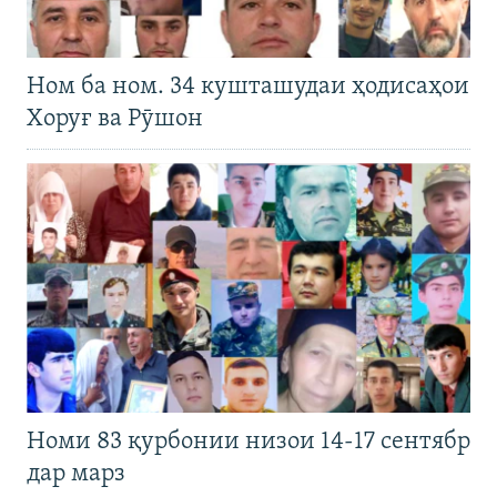
Ном ба ном. 34 кушташудаи ҳодисаҳои
Хоруғ ва Рӯшон
Номи 83 қурбонии низои 14-17 сентябр
дар марз