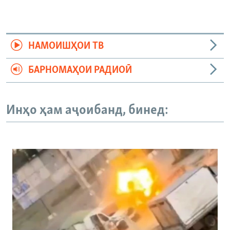
НАМОИШҲОИ ТВ
БАРНОМАҲОИ РАДИОӢ
Инҳо ҳам аҷоибанд, бинед: