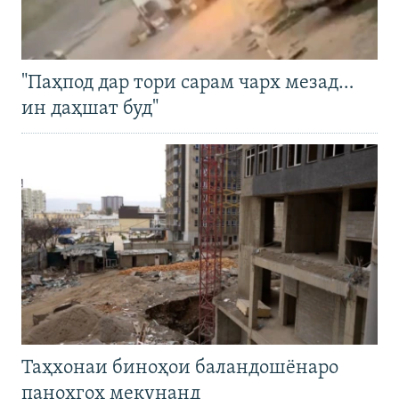
"Паҳпод дар тори сарам чарх мезад…
ин даҳшат буд"
Таҳхонаи биноҳои баландошёнаро
паноҳгоҳ мекунанд