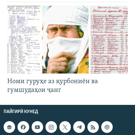
Номи гуруҳе аз қурбониён ва
гумшудаҳои ҷанг
ПАЙГИРӢ КУНЕД