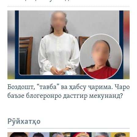
Боздошт, “тавба” ва ҳабсу ҷарима. Чаро
баъзе блогеронро дастгир мекунанд?
Рӯйхатҳо