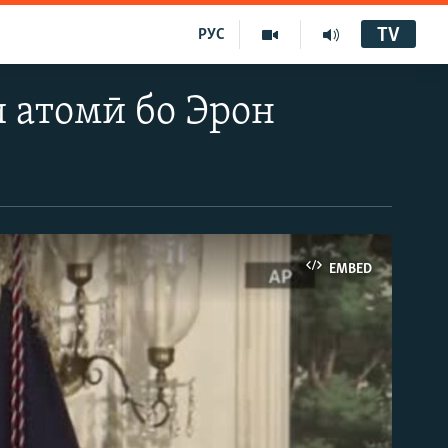
TV
РУС
 атомӣ бо Эрон
EMBED