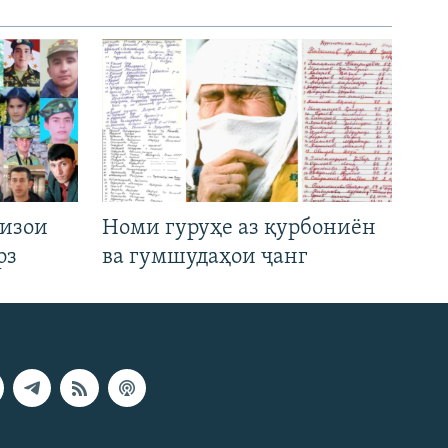
низои
Номи гуруҳе аз қурбониён
рз
ва гумшудаҳои ҷанг