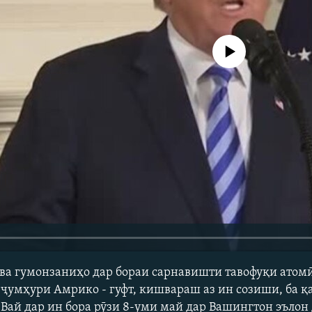
Феълан кор намекунад
 ва гумонзаниҳо дар бораи сарнавишти тавофуқи атомӣ
ҷумҳури Амрико - гуфт, кишвараш аз ин созиши, ба қав
 Вай дар ин бора рӯзи 8-уми май дар Вашингтон эълон 