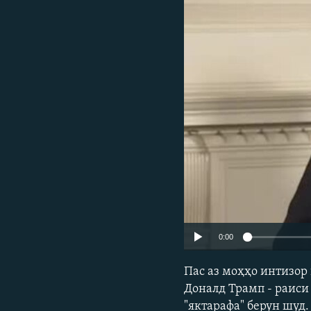
ГУЗОРИШҲОИ РАДИОӢ
0:00
Пас аз моҳҳо интизор
Доналд Трамп - раиси 
"яктарафа" берун шуд.