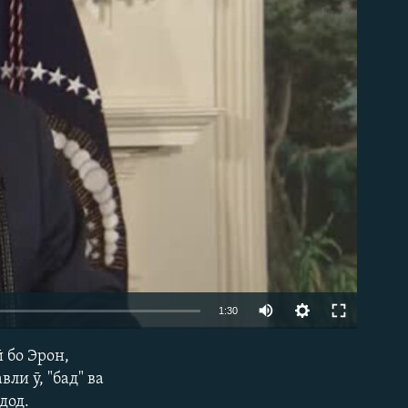
1:30
 бо Эрон,
EMBED
ли ӯ, "бад" ва
дод.