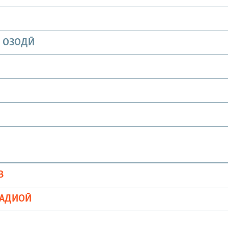
И ОЗОДӢ
В
РАДИОӢ