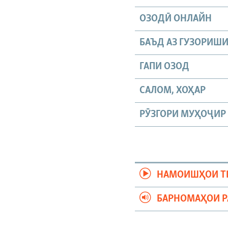
ОЗОДӢ ОНЛАЙН
БАЪД АЗ ГУЗОРИШ
ГАПИ ОЗОД
САЛОМ, ХОҲАР
РӮЗГОРИ МУҲОҶИР
НАМОИШҲОИ Т
БАРНОМАҲОИ 