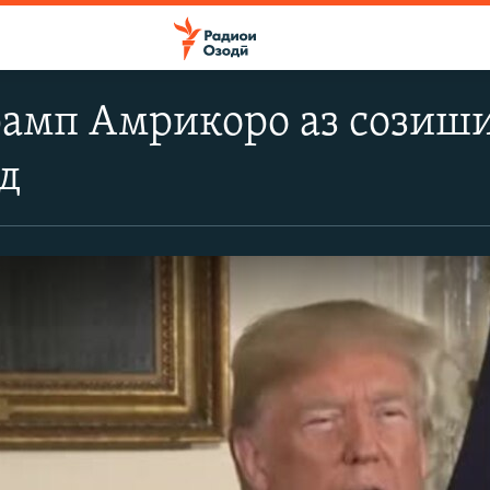
амп Амрикоро аз созиши
д