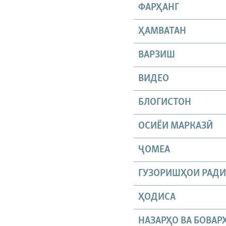
ФАРҲАНГ
ҲАМВАТАН
ВАРЗИШ
ВИДЕО
БЛОГИСТОН
ОСИЁИ МАРКАЗӢ
ҶОМEА
ГУЗОРИШҲОИ РАД
ҲОДИСА
НАЗАРҲО ВА БОВАР