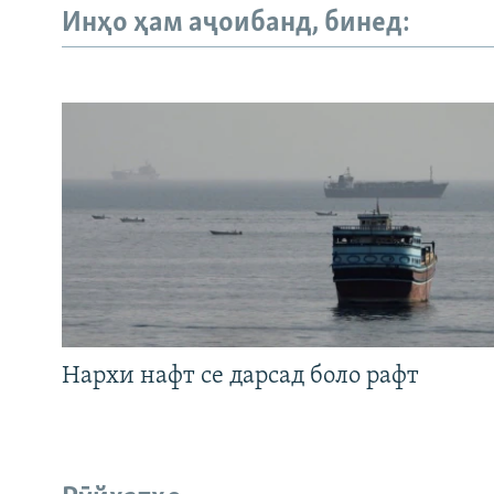
Инҳо ҳам аҷоибанд, бинед:
Нархи нафт се дарсад боло рафт