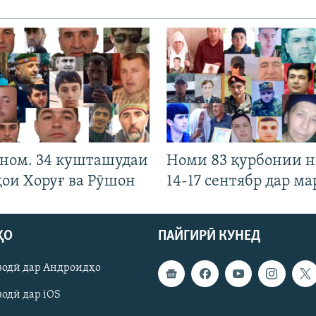
 ном. 34 кушташудаи
Номи 83 қурбонии 
ҳои Хоруғ ва Рӯшон
14-17 сентябр дар ма
ҲО
ПАЙГИРӢ КУНЕД
зодӣ дар Андроидҳо
одӣ дар iOS