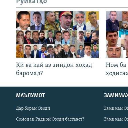
Рӯйхатҳо
Кӣ ва кай аз зиндон хоҳад
Ном ба
баромад?
ҳодиса
МАЪЛУМОТ
ЗАМИМА
Русский
Дар бораи Озодӣ
Замимаи О
ПАЙГИРӢ КУНЕД
Сомонаи Радиои Озодӣ бастааст?
Замимаи Оз