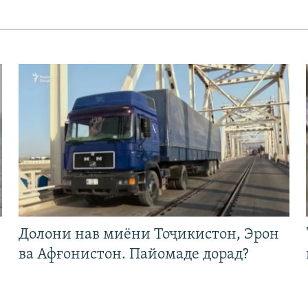
Долони нав миёни Тоҷикистон, Эрон
ва Афғонистон. Пайомаде дорад?