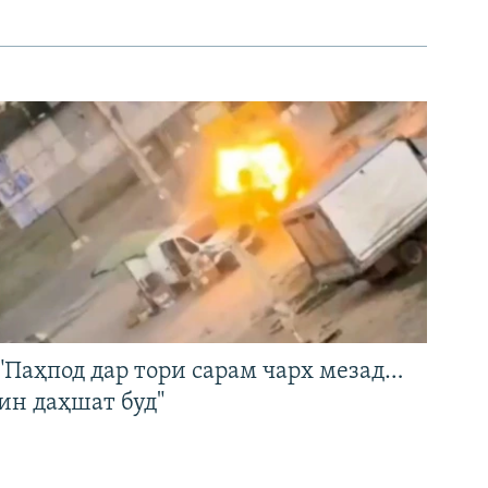
"Паҳпод дар тори сарам чарх мезад…
ин даҳшат буд"