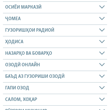
ОСИЁИ МАРКАЗӢ
ҶОМEА
ГУЗОРИШҲОИ РАДИОӢ
ҲОДИСА
НАЗАРҲО ВА БОВАРҲО
ОЗОДӢ ОНЛАЙН
БАЪД АЗ ГУЗОРИШИ ОЗОДӢ
ГАПИ ОЗОД
САЛОМ, ХОҲАР