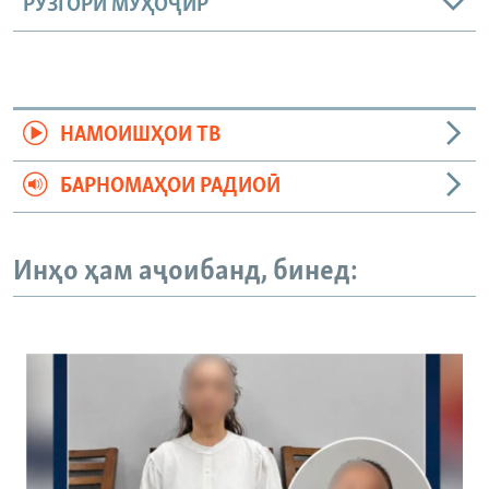
РӮЗГОРИ МУҲОҶИР
НАМОИШҲОИ ТВ
БАРНОМАҲОИ РАДИОӢ
Инҳо ҳам аҷоибанд, бинед: