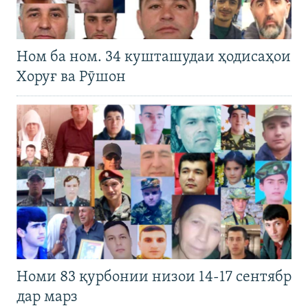
Ном ба ном. 34 кушташудаи ҳодисаҳои
Хоруғ ва Рӯшон
Номи 83 қурбонии низои 14-17 сентябр
дар марз