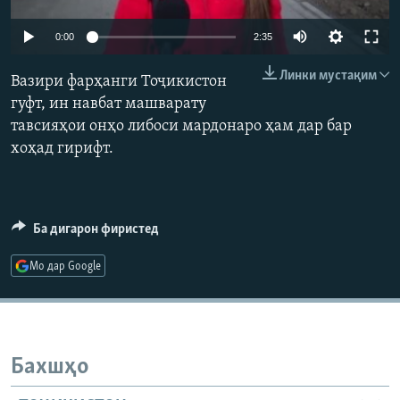
ГУЗОРИШҲОИ РАДИОӢ
Русский
0:00
2:35
Линки мустақим
ПАЙГИРӢ КУНЕД
Вазири фарҳанги Тоҷикистон
гуфт, ин навбат машварату
тавсияҳои онҳо либоси мардонаро ҳам дар бар
хоҳад гирифт.
Ҳамаи сомонаҳои RFE/RL
Ба дигарон фиристед
Мо дар Google
Бахшҳо