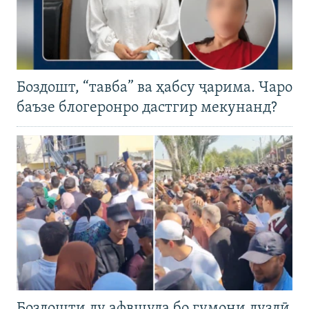
Боздошт, “тавба” ва ҳабсу ҷарима. Чаро
баъзе блогеронро дастгир мекунанд?
Боздошти ду афвшуда бо гумони дуздӣ