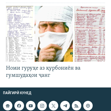
Номи гуруҳе аз қурбониён ва
гумшудаҳои ҷанг
ПАЙГИРӢ КУНЕД