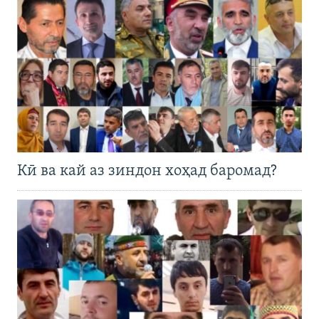
Кӣ ва кай аз зиндон хоҳад баромад?