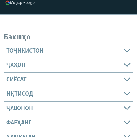
Мо дар Google
Бахшҳо
ТОҶИКИСТОН
ҶАҲОН
СИЁСАТ
ИҚТИСОД
ҶАВОНОН
ФАРҲАНГ