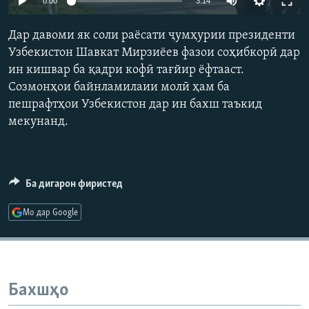
0:00
3:14
ГУЗОРИШҲОИ РАДИОӢ
Русский
Дар давоми як соли раёсати ҷумҳурии президенти
Узбекистон Шавкат Мирзиёев фазои соҳибкорӣ дар
ПАЙГИРӢ КУНЕД
ин кишвар ба қадри кофӣ тағйир ёфтааст.
Созмонҳои байнламилаии молӣ ҳам ба
пешрафтҳои Узбекистон дар ин бахш таъкид
мекунанд.
Ҳамаи сомонаҳои RFE/RL
Ба дигарон фиристед
Мо дар Google
Бахшҳо