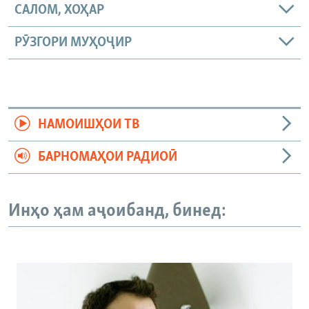
САЛОМ, ХОҲАР
РӮЗГОРИ МУҲОҶИР
НАМОИШҲОИ ТВ
БАРНОМАҲОИ РАДИОӢ
Инҳо ҳам аҷоибанд, бинед: