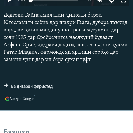
0:00
1:33
ГУЗОРИШҲОИ РАДИОӢ
Русский
Додгоҳи Байналмилалии Ҷиноятӣ барои
Югославияи собиқ дар шаҳри Гаага, дубора таъкид
ПАЙГИРӢ КУНЕД
кард, ки қатли мардону писарони мусулмон дар
соли 1995 дар Сребренитса наслкушӣ будааст.
Алфонс Орие, додраси додгоҳ пеш аз эълони ҳукми
Ратко Младич, фармондеҳи артиши сербҳо дар
замони ҷанг дар ин бора сухан гуфт.
Ҳамаи сомонаҳои RFE/RL
Ба дигарон фиристед
Мо дар Google
Бахшҳо