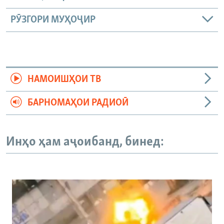
РӮЗГОРИ МУҲОҶИР
НАМОИШҲОИ ТВ
БАРНОМАҲОИ РАДИОӢ
Инҳо ҳам аҷоибанд, бинед: