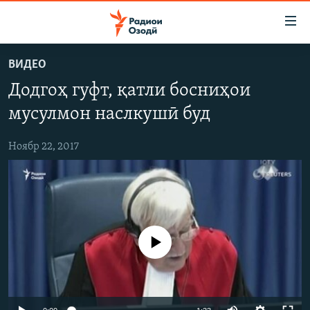
Пайвандҳои
дастрасӣ
Ҷаҳиш
ВИДЕО
ба
ГӮШАҲО
Додгоҳ гуфт, қатли босниҳои
мояи
ГАПИ ОЗОД
СИЁСАТ
аслӣ
мусулмон наслкушӣ буд
РӮЗГОРИ МУҲОҶИР
Ҷаҳиш
ИҚТИСОД
ба
Ноябр 22, 2017
САЛОМ, ХОҲАР
ҶОМЕА
феҳристи
ТАҲҚИҚОТ
ҚАЗИЯИ "КРОКУС"
аслӣ
Ҷаҳиш
ҶАНГ ДАР УКРАИНА
ОСИЁИ МАРКАЗӢ
ба
НАЗАРИ МАРДУМ
ФАРҲАНГ
ҷустор
Феълан кор намекунад
ЧАНДРАСОНАӢ
МЕҲМОНИ ОЗОДӢ
БЛОГИСТОН
РӮЙХАТҲО
ВАРЗИШ
ОЗОДӢ ОНЛАЙН
ВИДЕО
КИТОБҲОИ ОЗОДӢ
НИГОРИСТОН