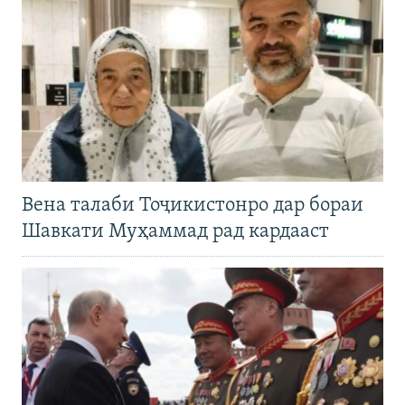
Вена талаби Тоҷикистонро дар бораи
Шавкати Муҳаммад рад кардааст