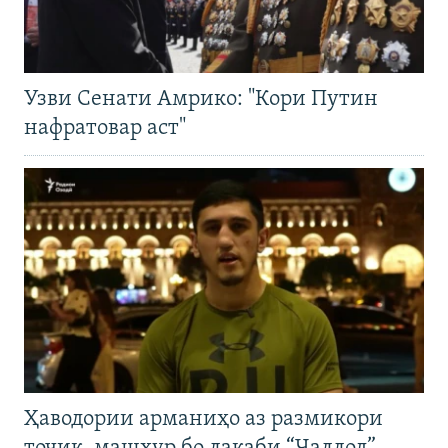
Узви Сенати Амрико: "Кори Путин
нафратовар аст"
Ҳаводории арманиҳо аз размикори