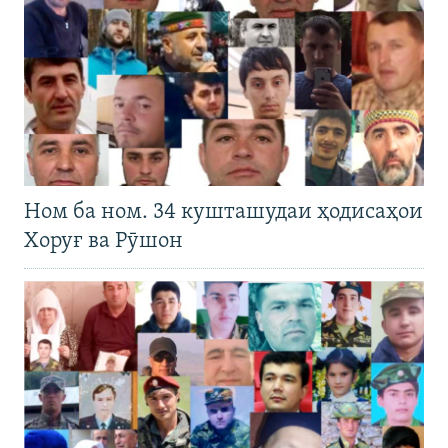
Ном ба ном. 34 кушташудаи ҳодисаҳои
Хоруғ ва Рӯшон