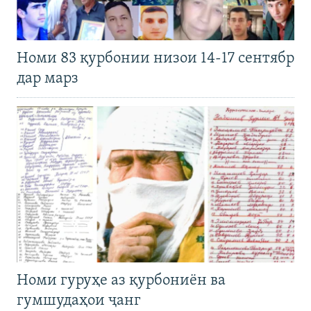
Номи 83 қурбонии низои 14-17 сентябр
дар марз
Номи гуруҳе аз қурбониён ва
гумшудаҳои ҷанг