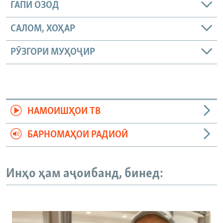
ГАПИ ОЗОД
САЛОМ, ХОҲАР
РӮЗГОРИ МУҲОҶИР
НАМОИШҲОИ ТВ
БАРНОМАҲОИ РАДИОӢ
Инҳо ҳам аҷоибанд, бинед: