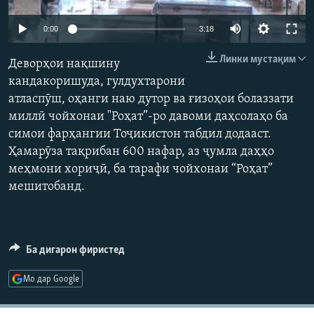
ГУЗОРИШҲОИ РАДИОӢ
Русский
0:00
3:18
Линки мустақим
ПАЙГИРӢ КУНЕД
Деворҳои нақшину
кандакоришуда, гулдухтарони
атласпӯш, оҳанги наю дутор ва ғизоҳои болаззати
миллӣ чойхонаи "Роҳат”-ро давоми даҳсолаҳо ба
симои фарҳангии Тоҷикистон табдил додааст.
Ҳамарӯза тақрибан 600 нафар, аз ҷумла даҳҳо
Ҳамаи сомонаҳои RFE/RL
меҳмони хориҷӣ, ба тарафи чойхонаи “Роҳат”
мешитобанд.
Ба дигарон фиристед
Мо дар Google