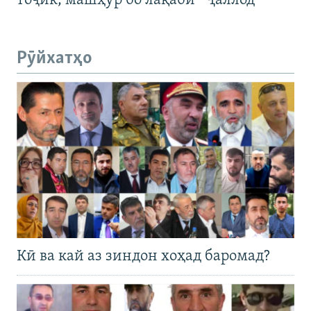
тоҷик, машҳур бо лақаби “Ҷаллод”
Рӯйхатҳо
Кӣ ва кай аз зиндон хоҳад баромад?