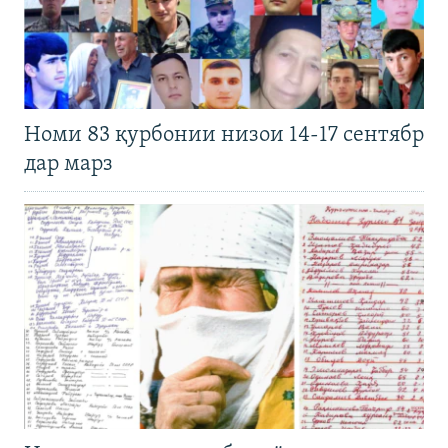
Номи 83 қурбонии низои 14-17 сентябр
дар марз