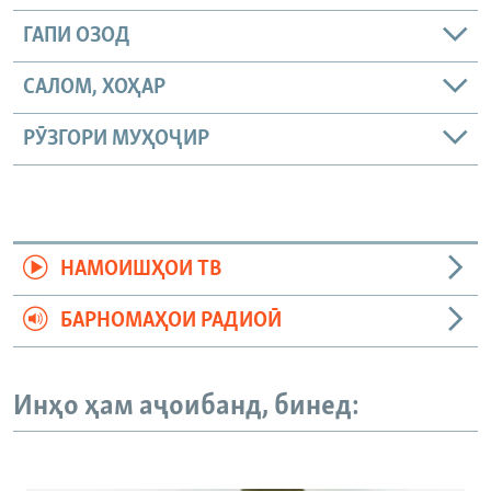
ГАПИ ОЗОД
САЛОМ, ХОҲАР
РӮЗГОРИ МУҲОҶИР
НАМОИШҲОИ ТВ
БАРНОМАҲОИ РАДИОӢ
Инҳо ҳам аҷоибанд, бинед: