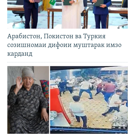
Арабистон, Покистон ва Туркия
созишномаи дифоии муштарак имзо
карданд