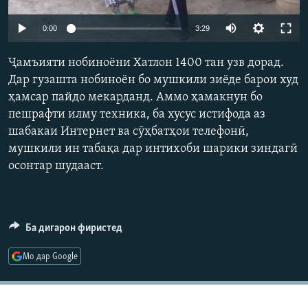
ГУЗОРИШҲОИ РАДИОӢ
Русский
0:00
3:29
ПАЙГИРӢ КУНЕД
Ҷамъияти нобиноёни Хатлон 1400 тан узв дорад.
Дар гузашта нобиноён бо мушкили зиёде барои худ
ҳамсар пайдо мекарданд. Аммо ҳамакнун бо
пешрафти илму техника, ба хусус истифода аз
шабакаи Интернет ва сӯҳбатҳои телефонӣ,
мушкили ин табақа дар интихоби шарики зиндагӣ
Ҳамаи сомонаҳои RFE/RL
осонтар шудааст.
Ба дигарон фиристед
Мо дар Google