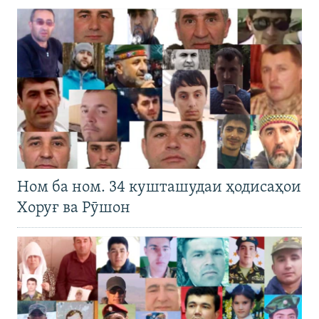
Ном ба ном. 34 кушташудаи ҳодисаҳои
Хоруғ ва Рӯшон