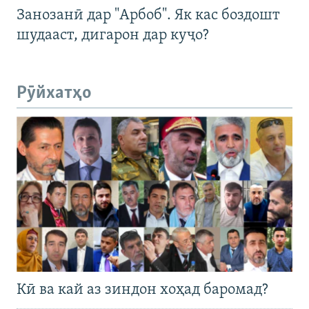
Занозанӣ дар "Арбоб". Як кас боздошт
шудааст, дигарон дар куҷо?
Рӯйхатҳо
Кӣ ва кай аз зиндон хоҳад баромад?