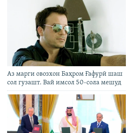
Аз марги овозхон Баҳром Ғафурӣ шаш
сол гузашт. Вай имсол 50-сола мешуд