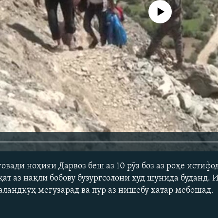
Феълан кор намекунад
вади ноҳияи Дарвоз беш аз 10 рӯз боз аз роҳе истифо
ат аз нақли бобову бузургсолони худ шунида буданд. 
 баландкӯҳ мегузарад ва пур аз нишебу хатар мебошад.