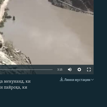
3:15
Линки мустақим
да мекунанд, ки
EMBED
Ин пайроҳа, ки