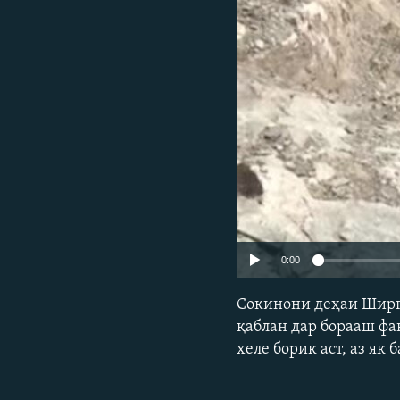
ГУЗОРИШҲОИ РАДИОӢ
0:00
Сокинони деҳаи Ширго
қаблан дар борааш фақ
хеле борик аст, аз як