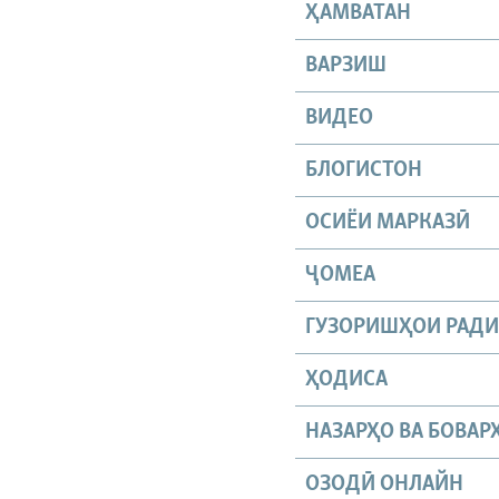
ҲАМВАТАН
ВАРЗИШ
ВИДЕО
БЛОГИСТОН
ОСИЁИ МАРКАЗӢ
ҶОМEА
ГУЗОРИШҲОИ РАД
ҲОДИСА
НАЗАРҲО ВА БОВАР
ОЗОДӢ ОНЛАЙН