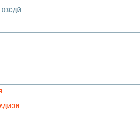
И ОЗОДӢ
В
РАДИОӢ