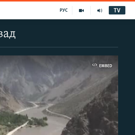
TV
РУС
вад
EMBED