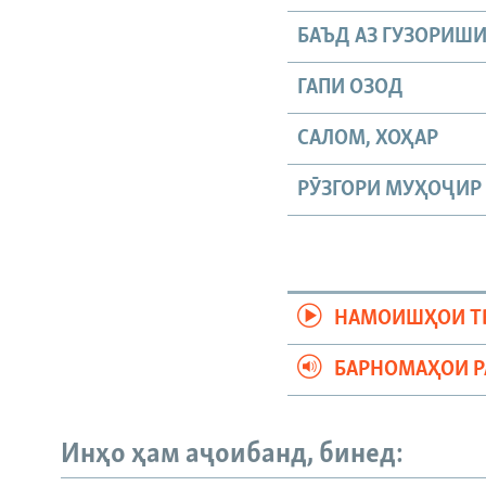
БАЪД АЗ ГУЗОРИШ
ГАПИ ОЗОД
САЛОМ, ХОҲАР
РӮЗГОРИ МУҲОҶИР
НАМОИШҲОИ Т
БАРНОМАҲОИ 
Русский
Инҳо ҳам аҷоибанд, бинед: