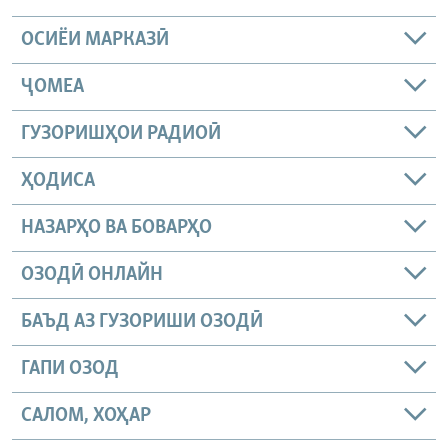
ОСИЁИ МАРКАЗӢ
ҶОМEА
ГУЗОРИШҲОИ РАДИОӢ
ҲОДИСА
НАЗАРҲО ВА БОВАРҲО
ОЗОДӢ ОНЛАЙН
БАЪД АЗ ГУЗОРИШИ ОЗОДӢ
ГАПИ ОЗОД
САЛОМ, ХОҲАР