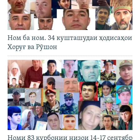
Ном ба ном. 34 кушташудаи ҳодисаҳои
Хоруғ ва Рӯшон
Номи 83 қурбонии низои 14-17 сентябр