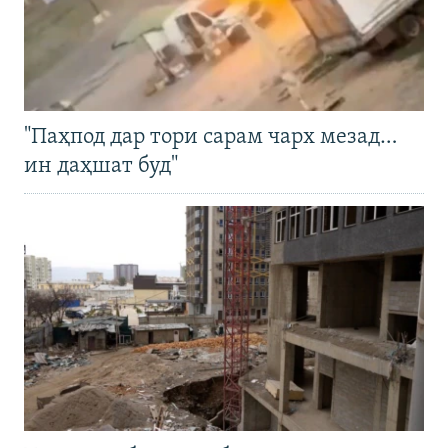
"Паҳпод дар тори сарам чарх мезад…
ин даҳшат буд"