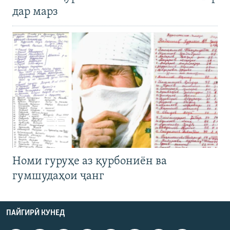
дар марз
Номи гуруҳе аз қурбониён ва
гумшудаҳои ҷанг
ПАЙГИРӢ КУНЕД