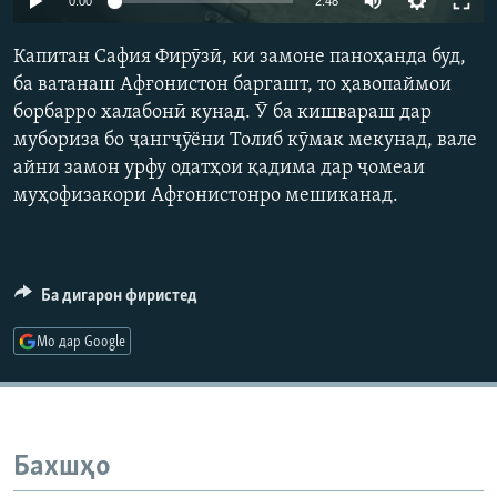
0:00
2:48
ГУЗОРИШҲОИ РАДИОӢ
Русский
Капитан Сафия Фирӯзӣ, ки замоне паноҳанда буд,
ба ватанаш Афғонистон баргашт, то ҳавопаймои
ПАЙГИРӢ КУНЕД
борбарро халабонӣ кунад. Ӯ ба кишвараш дар
мубориза бо ҷангҷӯёни Толиб кӯмак мекунад, вале
айни замон урфу одатҳои қадима дар ҷомеаи
муҳофизакори Афғонистонро мешиканад.
Ҳамаи сомонаҳои RFE/RL
Ба дигарон фиристед
Мо дар Google
Бахшҳо