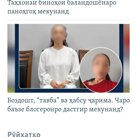
Таҳхонаи биноҳои баландошёнаро
паноҳгоҳ мекунанд
Боздошт, “тавба” ва ҳабсу ҷарима. Чаро
баъзе блогеронро дастгир мекунанд?
Рӯйхатҳо