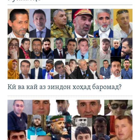
Кӣ ва кай аз зиндон хоҳад баромад?