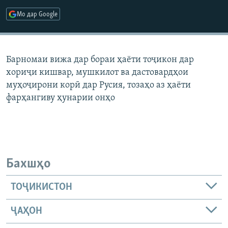
ГУЗОРИШҲОИ РАДИОӢ
Мо дар Google
Русский
ПАЙГИРӢ КУНЕД
Барномаи вижа дар бораи ҳаёти тоҷикон дар
хориҷи кишвар, мушкилот ва дастовардҳои
муҳоҷирони корӣ дар Русия, тозаҳо аз ҳаёти
фарҳангиву ҳунарии онҳо
Ҳамаи сомонаҳои RFE/RL
Бахшҳо
ТОҶИКИСТОН
ҶАҲОН