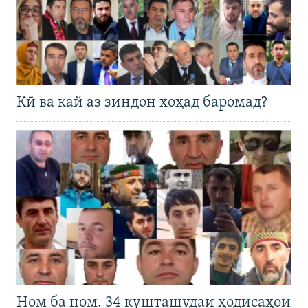
Кӣ ва кай аз зиндон хоҳад баромад?
Ном ба ном. 34 кушташудаи ҳодисаҳои