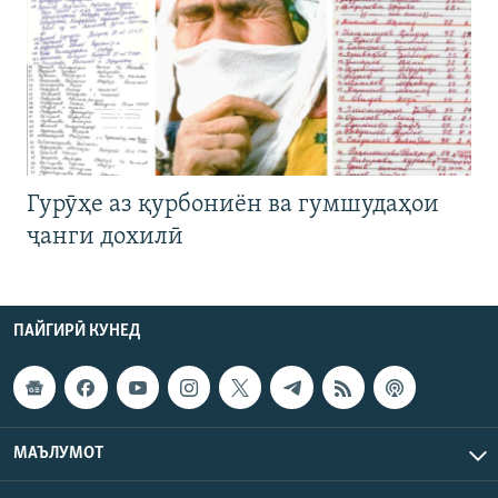
Гурӯҳе аз қурбониён ва гумшудаҳои
ҷанги дохилӣ
ПАЙГИРӢ КУНЕД
МАЪЛУМОТ