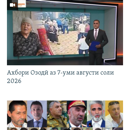
Ахбори Озодӣ аз 7-уми августи соли
2026