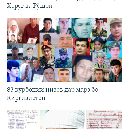
Хоруғ ва Рӯшон
83 қурбонии низоъ дар марз бо
Қирғизистон