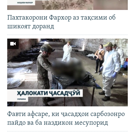
Пахтакорони Фархор аз тақсими об
шикоят доранд
Фавти афсаре, ки ҷасадҳои сарбозонро
пайдо ва ба наздикон месупорид