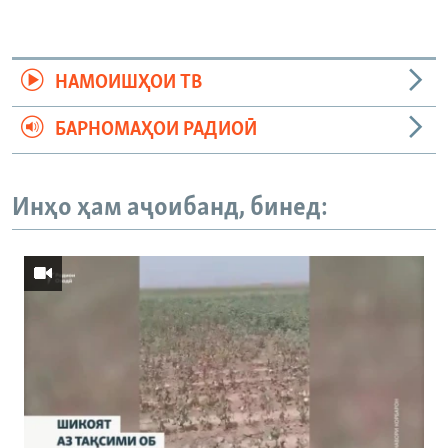
НАМОИШҲОИ ТВ
БАРНОМАҲОИ РАДИОӢ
Инҳо ҳам аҷоибанд, бинед: