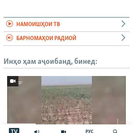
НАМОИШҲОИ ТВ
БАРНОМАҲОИ РАДИОӢ
Инҳо ҳам аҷоибанд, бинед:
TV
РУС