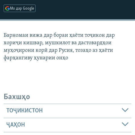
ГУЗОРИШҲОИ РАДИОӢ
Мо дар Google
Русский
ПАЙГИРӢ КУНЕД
Барномаи вижа дар бораи ҳаёти тоҷикон дар
хориҷи кишвар, мушкилот ва дастовардҳои
муҳоҷирони корӣ дар Русия, тозаҳо аз ҳаёти
фарҳангиву ҳунарии онҳо
Ҳамаи сомонаҳои RFE/RL
Бахшҳо
ТОҶИКИСТОН
ҶАҲОН